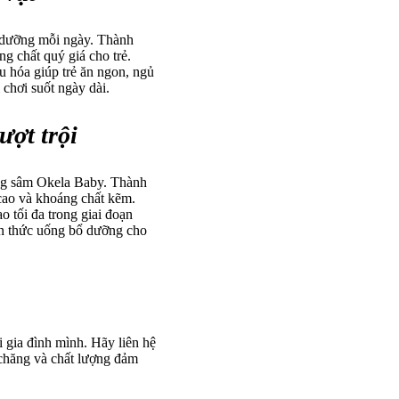
ổ dưỡng mỗi ngày. Thành
g chất quý giá cho trẻ.
u hóa giúp trẻ ăn ngon, ngủ
chơi suốt ngày dài.
ượt trội
dòng sâm Okela Baby. Thành
cao và khoáng chất kẽm.
o tối đa trong giai đoạn
ón thức uống bổ dưỡng cho
 gia đình mình. Hãy liên hệ
 chăng và chất lượng đảm