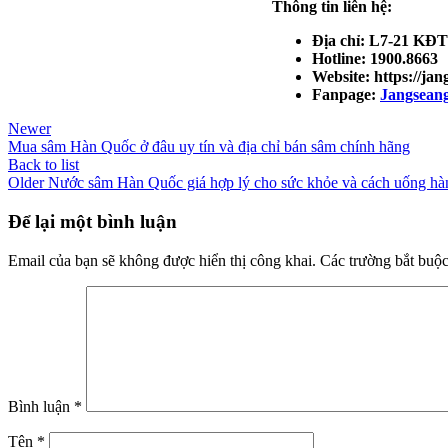
Thông tin liên hệ:
Địa chỉ: L7-21 KĐ
Hotline: 1900.8663
Website: https://ja
Fanpage:
Jangsean
Newer
Mua sâm Hàn Quốc ở đâu uy tín và địa chỉ bán sâm chính hãng
Back to list
Older
Nước sâm Hàn Quốc giá hợp lý cho sức khỏe và cách uống hà
Để lại một bình luận
Email của bạn sẽ không được hiển thị công khai.
Các trường bắt buộ
Bình luận
*
Tên
*