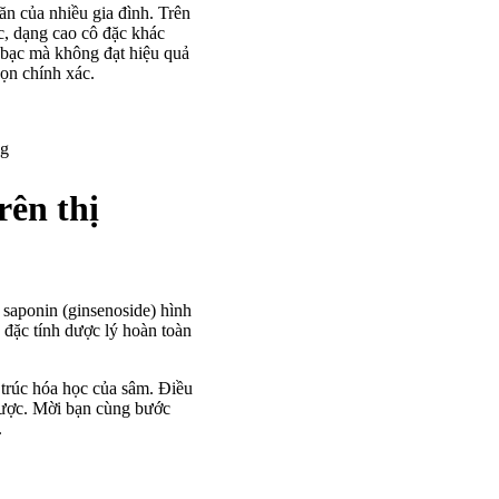
ăn của nhiều gia đình. Trên
c, dạng cao cô đặc khác
n bạc mà không đạt hiệu quả
họn chính xác.
ng
rên thị
 saponin (ginsenoside) hình
 đặc tính dược lý hoàn toàn
 trúc hóa học của sâm. Điều
được. Mời bạn cùng bước
.