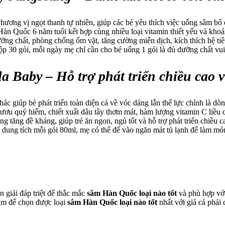
 hương vị ngọt thanh tự nhiên, giúp các bé yêu thích việc uống sâm b
n Quốc 6 năm tuổi kết hợp cùng nhiều loại vitamin thiết yếu và khoán
ng chất, phòng chống ốm vặt, tăng cường miễn dịch, kích thích hệ tiê
p 30 gói, mỗi ngày mẹ chỉ cần cho bé uống 1 gói là đủ dưỡng chất vui 
 Baby – Hỗ trợ phát triển chiều cao v
hác giúp bé phát triển toàn diện cả về vóc dáng lẫn thể lực chính là 
ơu quý hiếm, chiết xuất dâu tây thơm mát, hàm lượng vitamin C liều 
 tăng đề kháng, giúp trẻ ăn ngon, ngủ tốt và hỗ trợ phát triển chiều ca
 dung tích mỗi gói 80ml, mẹ có thể để vào ngăn mát tủ lạnh để làm m
n giải đáp triệt để thắc mắc
sâm Hàn Quốc loại nào tốt
và phù hợp với
am để chọn được loại
sâm Hàn Quốc loại nào tốt
nhất với giá cả phải