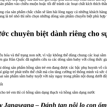
n phẩm vào chiều muộn hoặc tối để tránh các hoạt chất kích thích thầ
g của sản phẩm chắc chắn sẽ làm hài lòng ngay cả những khách hàng c
ng là trẻ nhỏ thì nên chọn những dòng sản phẩm chuyên biệt phù hợp v
c chuyên biệt dành riêng cho sự
iêu hóa và thể trạng non nớt, vì vậy không thể dùng chung các loại sâm
ên gia Hàn Quốc đã nghiên cứu ra các dòng sâm baby với công thức gi
i dòng sản phẩm hồng sâm trẻ em đang được các bậc phụ huynh vô cùn
giúp trẻ phát triển thể chất mà còn tăng cường trí thông minh và sức 
hai sản phẩm sâm baby tuyệt vời này ngay trong phần nội dung dưới đâ
cho trẻ em thì có hồng sâm dạng thạch và hồng sâm dạng nước
 Jangseang – Đánh tan nỗi lo con ốm