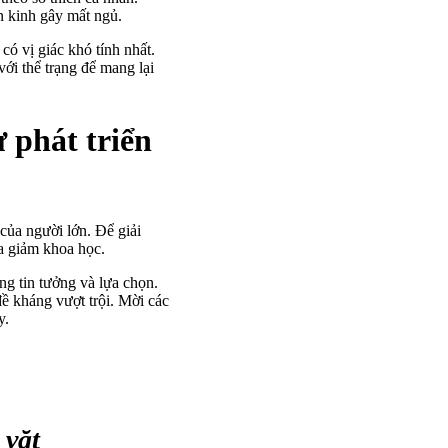
n kinh gây mất ngủ.
ó vị giác khó tính nhất.
ới thể trạng để mang lại
 phát triển
 của người lớn. Để giải
a giảm khoa học.
g tin tưởng và lựa chọn.
đề kháng vượt trội. Mời các
y.
 vặt