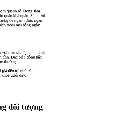
t bám quanh rễ. Dòng sâm
bảo quản khá ngắn. Sâm tươi
0 củ/kg để ngâm rượu, ngâm
ách thoải mái hàng ngày.
âm với màu sắc đậm dần. Quá
h tính. Đặc biệt, dòng hắc
âm thường.
già đến trẻ nhỏ. Để biết
 khỏe dưới đây.
ng đối tượng