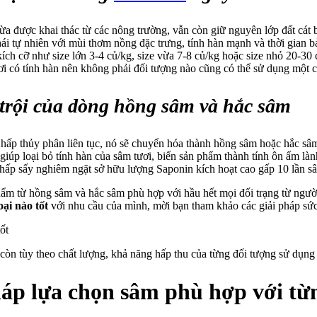
vừa được khai thác từ các nông trường, vẫn còn giữ nguyên lớp đất cá
hái tự nhiên với mùi thơm nồng đặc trưng, tính hàn mạnh và thời gian 
kích cỡ như size lớn 3-4 củ/kg, size vừa 7-8 củ/kg hoặc size nhỏ 20-3
ơi có tính hàn nên không phải đối tượng nào cũng có thể sử dụng một c
trội của dòng hồng sâm và hắc sâm
hấp thủy phân liên tục, nó sẽ chuyển hóa thành hồng sâm hoặc hắc s
 giúp loại bỏ tính hàn của sâm tươi, biến sản phẩm thành tính ôn ấm làn
n hấp sấy nghiêm ngặt sở hữu lượng Saponin kích hoạt cao gấp 10 lần s
ẩm từ hồng sâm và hắc sâm phù hợp với hầu hết mọi đối trạng từ người 
ại nào tốt
với nhu cầu của mình, mời bạn tham khảo các giải pháp sức
còn tùy theo chất lượng, khả năng hấp thu của từng đối tượng sử dụng
háp lựa chọn sâm phù hợp với từ