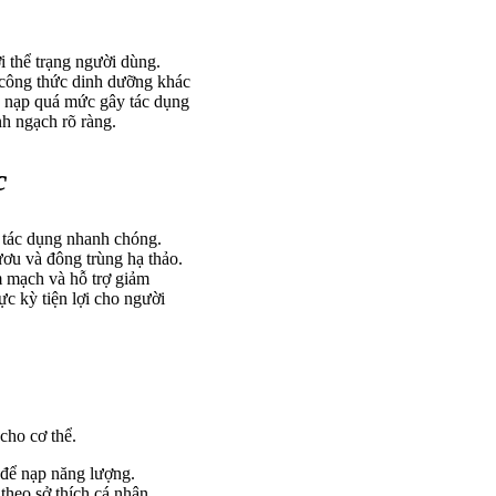
 thể trạng người dùng.
 công thức dinh dưỡng khác
g nạp quá mức gây tác dụng
h ngạch rõ ràng.
c
 tác dụng nhanh chóng.
ơu và đông trùng hạ thảo.
m mạch và hỗ trợ giảm
ực kỳ tiện lợi cho người
cho cơ thể.
 để nạp năng lượng.
theo sở thích cá nhân.