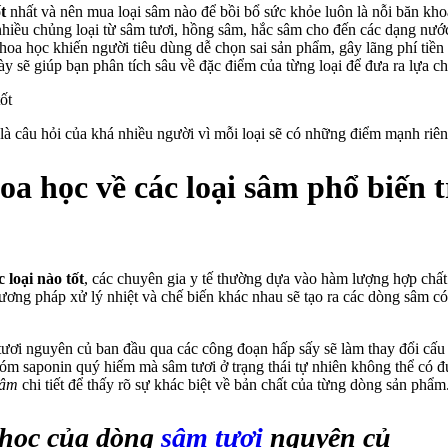
t
nhất và nên mua loại sâm nào để bồi bổ sức khỏe luôn là nỗi băn kho
 nhiều chủng loại từ sâm tươi, hồng sâm, hắc sâm cho đến các dạng nướ
khoa học khiến người tiêu dùng dễ chọn sai sản phẩm, gây lãng phí tiề
 sẽ giúp bạn phân tích sâu về đặc điểm của từng loại để đưa ra lựa c
là câu hỏi của khá nhiều người vì mỗi loại sẽ có những điểm mạnh riê
oa học về các loại sâm phổ biến t
loại nào tốt
, các chuyên gia y tế thường dựa vào hàm lượng hợp chất
ương pháp xử lý nhiệt và chế biến khác nhau sẽ tạo ra các dòng sâm có
 tươi nguyên củ ban đầu qua các công đoạn hấp sấy sẽ làm thay đổi cấu
óm saponin quý hiếm mà sâm tươi ở trạng thái tự nhiên không thể có 
sâm
chi tiết để thấy rõ sự khác biệt về bản chất của từng dòng sản phẩm
 học của dòng
sâm tươi
nguyên củ