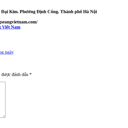
T Đại Kim. Phường Định Công. Thành phố Hà Nội
ngseangvietnam.com/
g Việt Nam
ng ngày
c được đánh dấu
*