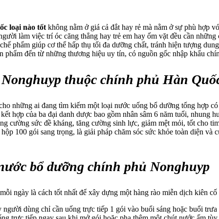
c loại nào tốt
không nằm ở giá cả đắt hay rẻ mà nằm ở sự phù hợp với
người làm việc trí óc căng thẳng hay trẻ em hay ốm vặt đều cần những
hế phẩm giúp cơ thể hấp thụ tối đa dưỡng chất, tránh hiện tượng dun
ản phẩm đến từ những thương hiệu uy tín, có nguồn gốc nhập khẩu chín
1 Nonghuyp thuộc chính phủ Hàn Quố
o cho những ai đang tìm kiếm một loại nước uống bổ dưỡng tổng hợp có
kết hợp của ba đại danh dược bao gồm nhân sâm 6 năm tuổi, nhung hư
ăng cường sức đề kháng, tăng cường sinh lực, giảm mệt mỏi, tốt cho ti
hộp 100 gói sang trọng, là giải pháp chăm sóc sức khỏe toàn diện và c
nước bổ dưỡng chính phủ Nonghuyp
ỗi ngày là cách tốt nhất để xây dựng một hàng rào miễn dịch kiên cố 
 người dùng chỉ cần uống trực tiếp 1 gói vào buổi sáng hoặc buổi trưa
ng trực tiếp ngay sau khi mở gói hoặc pha thêm một chút nước ấm tùy 