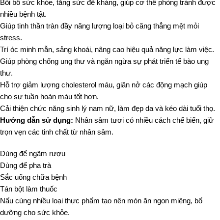
Bồi bổ sức khỏe, tăng sức đề kháng, giúp cơ thể phòng tránh được
nhiều bệnh tật.
Giúp tinh thần tràn đầy năng lượng loại bỏ căng thẳng mệt mỏi
stress.
Trí óc minh mẫn, sảng khoái, nâng cao hiệu quả năng lực làm việc.
Giúp phòng chống ung thư và ngăn ngừa sự phát triển tế bào ung
thư.
Hỗ trợ giảm lượng cholesterol máu, giãn nở các động mạch giúp
cho sự tuần hoàn máu tốt hơn.
Cải thiện chức năng sinh lý nam nữ, làm đẹp da và kéo dài tuổi thọ.
Hướng dẫn sử dụng:
Nhân sâm tươi có nhiều cách chế biến, giữ
trọn vẹn các tinh chất từ nhân sâm.
Dùng để ngâm rượu
Dùng để pha trà
Sắc uống chữa bệnh
Tán bột làm thuốc
Nấu cùng nhiều loại thực phẩm tạo nên món ăn ngon miệng, bổ
dưỡng cho sức khỏe.