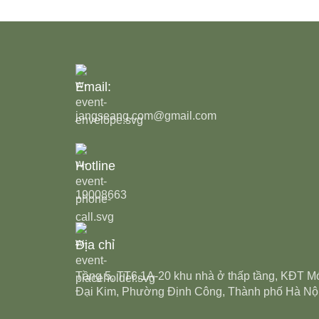
Email:
jangseang.com@gmail.com
Hotline
19008663
Địa chỉ
Tầng 5, TT6.1A-20 khu nhà ở thấp tầng, KĐT M
Đại Kim, Phường Định Công, Thành phố Hà Nộ