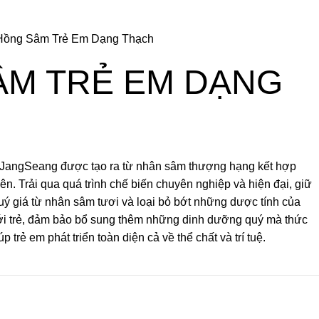
Hồ Sơ Năng Lực
Tin Tức
Liên 
Hồng Sâm Trẻ Em Dạng Thạch
ÂM TRẺ EM DẠNG
 JangSeang được tạo ra từ nhân sâm thượng hạng kết hợp
n. Trải qua quá trình chế biến chuyên nghiệp và hiện đại, giữ
quý giá từ nhân sâm tươi và loại bỏ bớt những dược tính của
i trẻ, đảm bảo bổ sung thêm những dinh dưỡng quý mà thức
p trẻ em phát triển toàn diện cả về thể chất và trí tuệ.