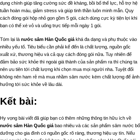
dụng chính giúp tăng cường sức đề kháng, bồi bổ thể lực, hỗ trợ hệ
tuần hoàn máu, giảm stress và giúp tinh thần luôn minh mẫn. Quy
cách đóng gói hộp nhỏ gọn gồm 5 gói, cách dùng cực kỳ tiện lợi khi
bạn có thể xé vỏ và uống trực tiếp mỗi ngày 1 gói.
Tóm lại là
nước sâm Hàn Quốc
giá
khá đa dạng và phụ thuộc vào
nhiều yếu tố. Tiêu biểu cần phải kể đến là chất lượng, nguồn gốc
xuất xứ, thương hiệu và cả quy cách đóng gói nữa. Tuy nhiên để
đảm bảo sức khỏe thì ngoài giá thành của sản phẩm ra thì chúng ta
nên ưu tiên tới chất lượng khi chọn mua mọi người nha. Tuyệt đối
không nên ham rẻ mà mua nhầm sâm nước kém chất lượng để ảnh
hưởng tới sức khỏe về lâu dài.
Kết bài:
Hy vọng bài viết đã giúp bạn có thêm những thông tin hữu ích về
nước sâm Hàn Quốc giá
bao nhiêu và các sản phẩm sâm nước bổ
dưỡng cho gia đình có nguồn gốc rõ ràng, thương hiệu uy tín. Nếu