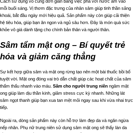
Cách sử dụng vô cùng đơn giản bằng việc pha với nước ấm vào
mỗi buổi sáng. Vị thơm đặc trưng của nhân sâm giúp tinh thần sảng
khoái, bắt đầu ngày mới hiệu quả. Sản phẩm này còn giúp cải thiện
hệ tiêu hóa, giúp bạn ăn ngon và ngủ sâu hơn. Đây là món quà sức
khỏe vô giá dành tặng cho chính bản thân và người thân.
Sâm tẩm mật ong – Bí quyết trẻ
hóa và giảm căng thẳng
Sự kết hợp giữa sâm và mật ong rừng tạo nên một bài thuốc bồi bổ
tuyệt vời. Mật ong đóng vai trò dẫn chất giúp các hoạt chất của sâm
thẩm thấu nhanh vào máu.
Sâm cho người trung niên
ngâm mật
ong giúp làm dịu thần kinh, giảm stress cực kỳ nhanh. Những lát
sâm ngọt thanh giúp bạn xua tan mệt mỏi ngay sau khi vừa nhai trực
tiếp.
Ngoài ra, dòng sản phẩm này còn hỗ trợ làm đẹp da và ngăn ngừa
nếp nhăn. Phụ nữ trung niên sử dụng sâm mật ong sẽ thấy làn da