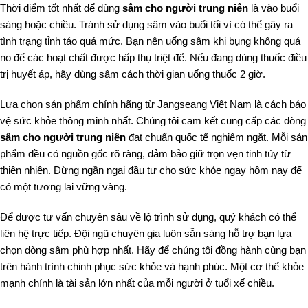
Thời điểm tốt nhất để dùng
sâm cho người trung niên
là vào buổi
sáng hoặc chiều. Tránh sử dụng sâm vào buổi tối vì có thể gây ra
tình trạng tỉnh táo quá mức. Bạn nên uống sâm khi bụng không quá
no để các hoạt chất được hấp thụ triệt để. Nếu đang dùng thuốc điều
trị huyết áp, hãy dùng sâm cách thời gian uống thuốc 2 giờ.
Lựa chọn sản phẩm chính hãng từ Jangseang Việt Nam là cách bảo
vệ sức khỏe thông minh nhất. Chúng tôi cam kết cung cấp các dòng
sâm cho người trung niên
đạt chuẩn quốc tế nghiêm ngặt. Mỗi sản
phẩm đều có nguồn gốc rõ ràng, đảm bảo giữ trọn vẹn tinh túy từ
thiên nhiên. Đừng ngần ngại đầu tư cho sức khỏe ngay hôm nay để
có một tương lai vững vàng.
Để được tư vấn chuyên sâu về lộ trình sử dụng, quý khách có thể
liên hệ trực tiếp. Đội ngũ chuyên gia luôn sẵn sàng hỗ trợ bạn lựa
chọn dòng sâm phù hợp nhất. Hãy để chúng tôi đồng hành cùng bạn
trên hành trình chinh phục sức khỏe và hạnh phúc. Một cơ thể khỏe
mạnh chính là tài sản lớn nhất của mỗi người ở tuổi xế chiều.