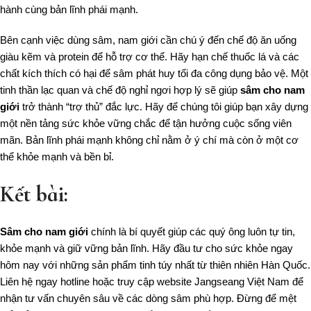
hành cùng bản lĩnh phái mạnh.
Bên cạnh việc dùng sâm, nam giới cần chú ý đến chế độ ăn uống
giàu kẽm và protein để hỗ trợ cơ thể. Hãy hạn chế thuốc lá và các
chất kích thích có hại để sâm phát huy tối đa công dụng bảo vệ. Một
tinh thần lạc quan và chế độ nghỉ ngơi hợp lý sẽ giúp
sâm cho nam
giới
trở thành “trợ thủ” đắc lực. Hãy để chúng tôi giúp bạn xây dựng
một nền tảng sức khỏe vững chắc để tận hưởng cuộc sống viên
mãn. Bản lĩnh phái mạnh không chỉ nằm ở ý chí mà còn ở một cơ
thể khỏe mạnh và bền bỉ.
Kết bài:
Sâm cho nam giới
chính là bí quyết giúp các quý ông luôn tự tin,
khỏe mạnh và giữ vững bản lĩnh. Hãy đầu tư cho sức khỏe ngay
hôm nay với những sản phẩm tinh túy nhất từ thiên nhiên Hàn Quốc.
Liên hệ ngay hotline hoặc truy cập website Jangseang Việt Nam để
nhận tư vấn chuyên sâu về các dòng sâm phù hợp. Đừng để mệt