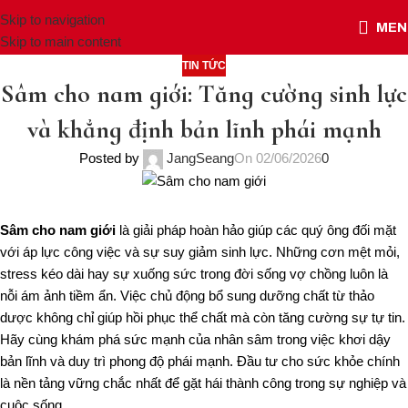
Skip to navigation
MEN
Skip to main content
TIN TỨC
Sâm cho nam giới: Tăng cường sinh lực
và khẳng định bản lĩnh phái mạnh
Posted by
JangSeang
On 02/06/2026
0
Sâm cho nam giới
là giải pháp hoàn hảo giúp các quý ông đối mặt
với áp lực công việc và sự suy giảm sinh lực. Những cơn mệt mỏi,
stress kéo dài hay sự xuống sức trong đời sống vợ chồng luôn là
nỗi ám ảnh tiềm ẩn. Việc chủ động bổ sung dưỡng chất từ thảo
dược không chỉ giúp hồi phục thể chất mà còn tăng cường sự tự tin.
Hãy cùng khám phá sức mạnh của nhân sâm trong việc khơi dậy
bản lĩnh và duy trì phong độ phái mạnh. Đầu tư cho sức khỏe chính
là nền tảng vững chắc nhất để gặt hái thành công trong sự nghiệp và
cuộc sống.