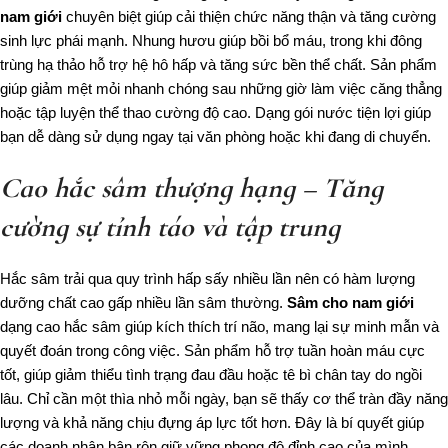
nam giới
chuyên biệt giúp cải thiện chức năng thận và tăng cường
sinh lực phái mạnh. Nhung hươu giúp bồi bổ máu, trong khi đông
trùng hạ thảo hỗ trợ hệ hô hấp và tăng sức bền thể chất. Sản phẩm
giúp giảm mệt mỏi nhanh chóng sau những giờ làm việc căng thẳng
hoặc tập luyện thể thao cường độ cao. Dạng gói nước tiện lợi giúp
bạn dễ dàng sử dụng ngay tại văn phòng hoặc khi đang di chuyển.
Cao hắc sâm thượng hạng – Tăng
cường sự tỉnh táo và tập trung
Hắc sâm trải qua quy trình hấp sấy nhiều lần nên có hàm lượng
dưỡng chất cao gấp nhiều lần sâm thường.
Sâm cho nam giới
dạng cao hắc sâm giúp kích thích trí não, mang lại sự minh mẫn và
quyết đoán trong công việc. Sản phẩm hỗ trợ tuần hoàn máu cực
tốt, giúp giảm thiểu tình trạng đau đầu hoặc tê bì chân tay do ngồi
lâu. Chỉ cần một thìa nhỏ mỗi ngày, bạn sẽ thấy cơ thể tràn đầy năng
lượng và khả năng chịu đựng áp lực tốt hơn. Đây là bí quyết giúp
các doanh nhân bận rộn giữ vững phong độ đỉnh cao của mình.