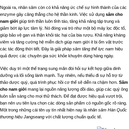
Ngoài ra, nhân sâm còn có khả năng ức chế sự hình thành của các
enzyme gây căng thẳng cho hệ thần kinh. Việc sử dụng
sâm cho
nam giới
giúp tinh thần luôn tỉnh táo, tăng khả năng tập trung và
giảm bớt áp lực tâm lý. Nó đóng vai trò như một bộ máy lọc độc tố,
giúp bảo vệ gan và thận khỏi tác hại của bia rượu. Khả năng kháng
viêm và tăng cường hệ miễn dịch giúp nam giới ít bị ốm vặt trước
các tác động thời tiết. Đây là giải pháp
sâm tăng thể lực nam
hiệu
quả được các chuyên gia sức khỏe khuyên dùng hàng ngày.
Việc duy trì một thể trạng sung mãn đòi hỏi sự kết hợp giữa dinh
dưỡng và lối sống lành mạnh. Tuy nhiên, nếu thiếu đi sự hỗ trợ từ
thảo dược quý, quá trình phục hồi cơ thể sẽ diễn ra chậm hơn.
Sâm
cho nam giới
mang lại nguồn năng lượng dồi dào, giúp các quý ông
luôn sẵn sàng cho mọi thử thách. Để đạt được hiệu quả vượt trội,
bạn nên ưu tiên lựa chọn các dòng sản phẩm có nguồn gốc rõ ràng.
Một trong những cái tên uy tín nhất hiện nay là
nhân sâm Hàn Quốc
thương hiệu Jangseang
với chất lượng chuẩn quốc tế.