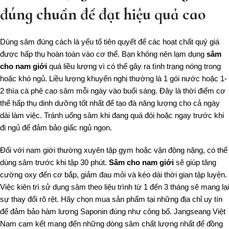
đúng chuẩn để đạt hiệu quả cao
Dùng sâm đúng cách là yếu tố tiên quyết để các hoạt chất quý giá
được hấp thụ hoàn toàn vào cơ thể. Bạn không nên lạm dụng
sâm
cho nam giới
quá liều lượng vì có thể gây ra tình trạng nóng trong
hoặc khó ngủ. Liều lượng khuyến nghị thường là 1 gói nước hoặc 1-
2 thìa cà phê cao sâm mỗi ngày vào buổi sáng. Đây là thời điểm cơ
thể hấp thụ dinh dưỡng tốt nhất để tạo đà năng lượng cho cả ngày
dài làm việc. Tránh uống sâm khi đang quá đói hoặc ngay trước khi
đi ngủ để đảm bảo giấc ngủ ngon.
Đối với nam giới thường xuyên tập gym hoặc vận động nặng, có thể
dùng sâm trước khi tập 30 phút.
Sâm cho nam giới
sẽ giúp tăng
cường oxy đến cơ bắp, giảm đau mỏi và kéo dài thời gian tập luyện.
Việc kiên trì sử dụng sâm theo liệu trình từ 1 đến 3 tháng sẽ mang lại
sự thay đổi rõ rệt. Hãy chọn mua sản phẩm tại những địa chỉ uy tín
để đảm bảo hàm lượng Saponin đúng như công bố. Jangseang Việt
Nam cam kết mang đến những dòng sâm chất lượng nhất để đồng