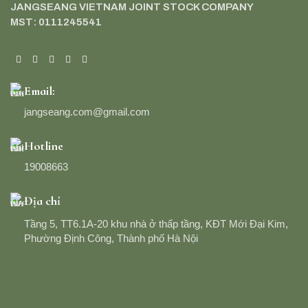
JANGSEANG VIETNAM JOINT STOCK COMPANY
MST: 0111245541
Email:
jangseang.com@gmail.com
Hotline
19008663
Địa chỉ
Tầng 5, TT6.1A-20 khu nhà ở thấp tầng, KĐT Mới Đại Kim,
Phường Định Công, Thành phố Hà Nội