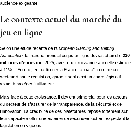
audience exigeante.
Le contexte actuel du marché du
jeu en ligne
Selon une étude récente de l’
European Gaming and Betting
Association
, le marché mondial du jeu en ligne devrait atteindre
230
milliards d’euros
d’ici 2025, avec une croissance annuelle estimée
à 11%. L’Europe, en particulier la France, apparaît comme un
secteur à haute régulation, garantissant ainsi un cadre législatif
visant à protéger l’utilisateur.
Mais face à cette croissance, il devient primordial pour les acteurs
du secteur de s’assurer de la transparence, de la sécurité et de
l’innovation. La crédibilité de ces plateformes repose fortement sur
leur capacité à offrir une expérience sécurisée tout en respectant la
législation en vigueur.