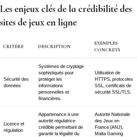
Les enjeux clés de la crédibilité des
sites de jeux en ligne
EXEMPLES
CRITÈRE
DESCRIPTION
CONCRETS
Systèmes de cryptage
sophistiqués pour
Utilisation de
Sécurité des
protéger les
HTTPS, protocoles
données
informations
SSL, certificats de
personnelles et
sécurité SSL/TLS.
financières.
Appartenance à une
Autorité Nationale
autorité régulatrice
des Jeux en
Licence et
crédible permettant de
France (ANJ),
régulation
garantir la légalité du
Malta Gaming