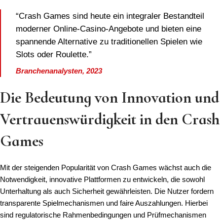
“Crash Games sind heute ein integraler Bestandteil
moderner Online-Casino-Angebote und bieten eine
spannende Alternative zu traditionellen Spielen wie
Slots oder Roulette.”
Branchenanalysten, 2023
Die Bedeutung von Innovation und
Vertrauenswürdigkeit in den Crash
Games
Mit der steigenden Popularität von Crash Games wächst auch die
Notwendigkeit, innovative Plattformen zu entwickeln, die sowohl
Unterhaltung als auch Sicherheit gewährleisten. Die Nutzer fordern
transparente Spielmechanismen und faire Auszahlungen. Hierbei
sind regulatorische Rahmenbedingungen und Prüfmechanismen