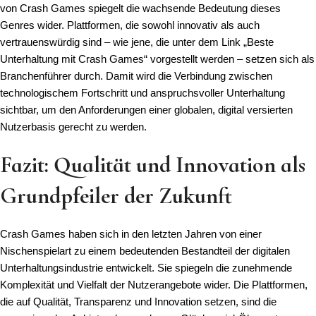
von Crash Games spiegelt die wachsende Bedeutung dieses
Genres wider. Plattformen, die sowohl innovativ als auch
vertrauenswürdig sind – wie jene, die unter dem Link „Beste
Unterhaltung mit Crash Games“ vorgestellt werden – setzen sich als
Branchenführer durch. Damit wird die Verbindung zwischen
technologischem Fortschritt und anspruchsvoller Unterhaltung
sichtbar, um den Anforderungen einer globalen, digital versierten
Nutzerbasis gerecht zu werden.
Fazit: Qualität und Innovation als
Grundpfeiler der Zukunft
Crash Games haben sich in den letzten Jahren von einer
Nischenspielart zu einem bedeutenden Bestandteil der digitalen
Unterhaltungsindustrie entwickelt. Sie spiegeln die zunehmende
Komplexität und Vielfalt der Nutzerangebote wider. Die Plattformen,
die auf Qualität, Transparenz und Innovation setzen, sind die