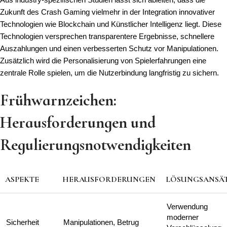
Zukunft des Crash Gaming vielmehr in der Integration innovativer
Technologien wie
Blockchain
und
Künstlicher Intelligenz
liegt. Diese
Technologien versprechen transparentere Ergebnisse, schnellere
Auszahlungen und einen verbesserten Schutz vor Manipulationen.
Zusätzlich wird die Personalisierung von Spielerfahrungen eine
zentrale Rolle spielen, um die Nutzerbindung langfristig zu sichern.
Frühwarnzeichen:
Herausforderungen und
Regulierungsnotwendigkeiten
ASPEKTE
HERAUSFORDERUNGEN
LÖSUNGSANSÄ
Verwendung
moderner
Sicherheit
Manipulationen, Betrug