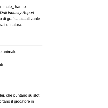
a animale_ hanno
Dati Industry Report
so di grafica accattivante
ati di natura.
 e animale
ti
er, che puntano su slot
tano il giocatore in