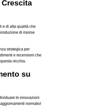
a Crescita
 e di alta qualità che
produzione di risorse
nza strategica per
ondimenti e recensioni che
 questa nicchia.
mento su
dividuare le innovazioni
e, aggiornamenti normativi