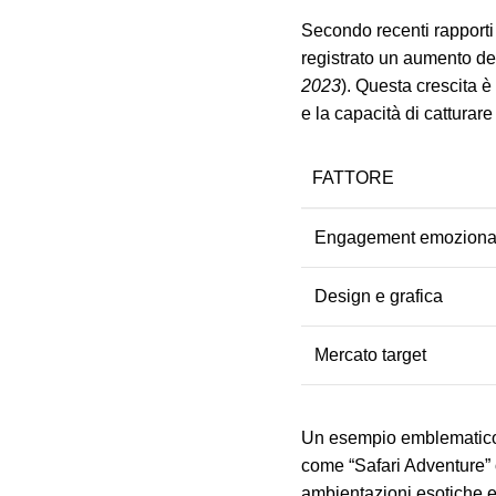
Secondo recenti rapporti 
registrato un aumento del
2023
). Questa crescita è 
e la capacità di catturare
FATTORE
Engagement emoziona
Design e grafica
Mercato target
Un esempio emblematico d
come “Safari Adventure” 
ambientazioni esotiche 