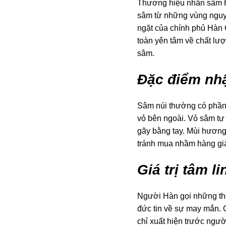
Thương hiệu nhân sâm H
sâm từ những vùng nguy
ngặt của chính phủ Hàn 
toàn yên tâm về chất lư
sâm.
Đặc điểm nhậ
Sâm núi thường có phần đ
vỏ bên ngoài. Vỏ sâm tự 
gãy bằng tay. Mùi hương
tránh mua nhầm hàng giả
Giá trị tâm l
Người Hàn gọi những th
đức tin về sự may mắn. C
chỉ xuất hiện trước ngư