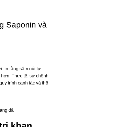
Hồ Sơ Năng Lực
Tin Tức
Liên 
ng Saponin và
 tin rằng sâm núi tự
ấp hơn. Thực tế, sự chênh
quy trình canh tác và thổ
oang dã
trị khan