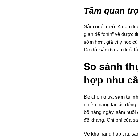
Tầm quan trọ
Sâm nuôi dưới 4 năm tuổ
gian để “chín” về dược t
sớm hơn, giá trị y học 
Do đó, sâm 6 năm tuổi là
So sánh th
hợp nhu c
Để chọn giữa
sâm tự nh
nhiên mang lại tác động 
bổ hằng ngày, sâm nuôi 
đề kháng. Chi phí của s
Về khả năng hấp thụ, sâ