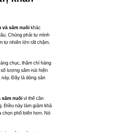
n và sâm nuôi
khác
sâu. Chúng phải tự mình
m tự nhiên lớn rất chậm.
hàng chục, thậm chí hàng
, số lượng sâm núi hiện
 này. Đây là dòng sản
à sâm nuôi
vì thế cần
g. Điều này làm giảm khả
a chọn phổ biến hơn. Nó