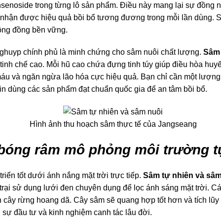
nsenoside trong từng lô sản phẩm. Điều này mang lại sự đồng n
 nhận được hiệu quả bồi bổ tương đương trong mỗi lần dùng. Sâ
ộng đồng bền vững.
ghuyp
chính phủ là minh chứng cho sâm nuôi chất lượng.
Sâm 
nh chế cao. Mỗi hũ cao chứa đựng tinh túy giúp điều hòa huyết
áu và ngăn ngừa lão hóa cực hiệu quả. Bạn chỉ cần một lượng
tin dùng các sản phẩm đạt chuẩn quốc gia để an tâm bồi bổ.
Hình ảnh thu hoạch sâm thực tế của Jangseang
 bóng râm mô phỏng môi trường t
riển tốt dưới ánh nắng mặt trời trực tiếp.
Sâm tự nhiên và sâm
 trại sử dụng lưới đen chuyên dụng để lọc ánh sáng mặt trời. C
n cây rừng hoang dã. Cây sâm sẽ quang hợp tốt hơn và tích lũ
i sự đầu tư và kinh nghiệm canh tác lâu đời.