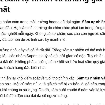
hất
g hoàn toàn trong môi trường hoang dã đại ngàn.
Sâm tự nhiê
ban đầu. Hạt sâm núi thường do chim chóc phát tán trong rừng 
 khắc nghiệt mỗi ngày. Không có sự chăm sóc của con người, sâ
y đã tạo nên dược tính cực kỳ mạnh mẽ.
ường nhỏ, gầy và có rễ rất dài.
Trồng sâm
tự nhiên có thể mất 
g lâu, các nhóm Saponin quý có đủ thời gian cô đặc. Tuy nhiên
à đắt đỏ. Không phải ai cũng có cơ hội sở hữu loại sâm quý giá
 khách hàng đặc biệt nhất.
nhiên lại khó kiểm soát về tuổi thọ chính xác.
Sâm tự nhiên v
n hơn. Một củ sâm núi quá già có thể bị xơ hóa lõi gỗ bên tron
 khi chúng ta sử dụng. Do đó, sâm nuôi chuẩn 6 năm vẫn là lự
i bổ đều đặn của đại đa số người dùng.