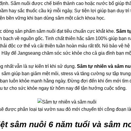
 định. Sâm nuôi được chế biến thành cao hoặc nước bổ giúp t
hầm hay sắc thuốc cầu kỳ mỗi ngày. Sự tiện lợi giúp bạn duy trì
hiện bền vững khi bạn dùng sâm một cách khoa học.
 dòng sản phẩm sâm nuôi đạt tiêu chuẩn cực khắt khe.
Sâm tự
h bạch về nguồn gốc. Tinh chất thiên hắc sâm 100% giúp bạn n
thải độc cơ thể và cải thiện tuần hoàn máu rất tốt. Nó bảo vệ h
ết. Hãy để Jangseang chăm sóc sức khỏe cho cả gia đình bạn mộ
g nhất vẫn là sự kiên trì khi sử dụng.
Sâm tự nhiên và sâm nu
 sâm giúp bạn giảm mệt mỏi, stress và tăng cường sự tập trung
 bạn luôn khỏe mạnh hằng ngày. Đừng đợi đến khi ốm mới tìm 
u tư cho sức khỏe ngay từ hôm nay để tận hưởng cuộc sống.
ẽ được phân loại tại vườn sau đó mới chuyển tới công đoạn l
ệt sâm nuôi 6 năm tuổi và sâm no