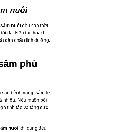
âm nuôi
 sâm nuôi
đều cần thời
 tối đa. Nếu thu hoạch
mất dần chất dinh dưỡng.
 sâm phù
i sau bệnh nặng, sâm tự
iả nhiều. Nếu muốn bồi
ạn tỉnh táo và tăng sức
sâm nuôi
khi dùng đều