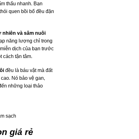
hẩm thấu nhanh. Bạn
 thói quen bồi bổ đều đặn
 nhiên và sâm nuôi
ạp năng lượng chỉ trong
ệ miễn dịch của bạn trước
t cách tận tâm.
ôi
đều là báu vật mà đất
 cao. Nó bảo vệ gan,
đến những loại thảo
àm sạch
n giá rẻ