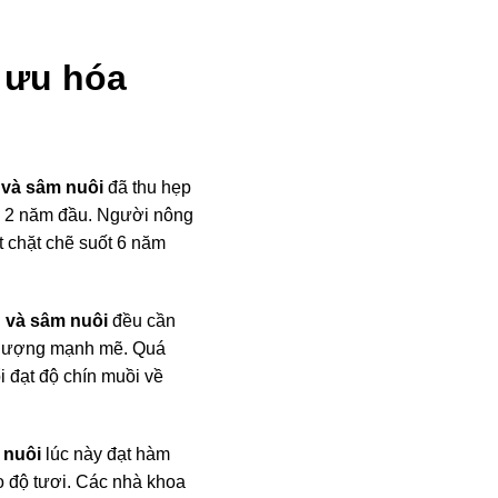
i ưu hóa
 và sâm nuôi
đã thu hẹp
ng 2 năm đầu. Người nông
t chặt chẽ suốt 6 năm
 và sâm nuôi
đều cần
ng lượng mạnh mẽ. Quá
i đạt độ chín muồi về
 nuôi
lúc này đạt hàm
 độ tươi. Các nhà khoa