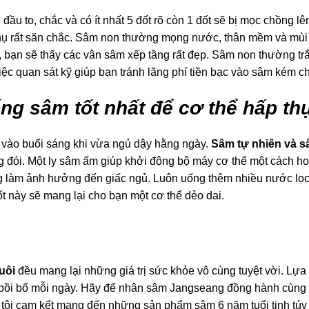
ầu to, chắc và có ít nhất 5 đốt rõ còn 1 đốt sẽ bị mọc chồng lê
phụ rất săn chắc. Sâm non thường mọng nước, thân mềm và mù
à, bạn sẽ thấy các vân sâm xếp tầng rất đẹp. Sâm non thường t
iệc quan sát kỹ giúp bạn tránh lãng phí tiền bạc vào sâm kém c
ng sâm tốt nhất để cơ thể hấp thụ
vào buổi sáng khi vừa ngủ dậy hằng ngày.
Sâm tự nhiên và s
ụng đói. Một ly sâm ấm giúp khởi động bộ máy cơ thể một cách 
g làm ảnh hưởng đến giấc ngủ. Luôn uống thêm nhiều nước lọc 
ốt này sẽ mang lại cho bạn một cơ thể dẻo dai.
uôi
đều mang lại những giá trị sức khỏe vô cùng tuyệt vời. Lựa
 bồi bổ mỗi ngày. Hãy để nhân sâm Jangseang đồng hành cùng b
ôi cam kết mang đến những sản phẩm sâm 6 năm tuổi tinh túy