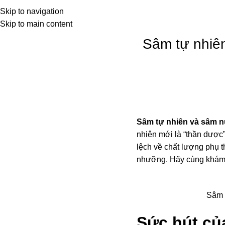
rang chủ
Về chúng tôi
Sản phẩm
Skip to navigation
Skip to main content
Sâm tự nhiên
Sâm tự nhiên và sâm n
nhiên mới là “thần dược” 
lệch về chất lượng phụ th
nhưỡng. Hãy cùng khám p
Sâm t
Sức hút củ