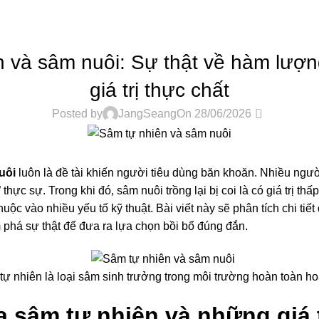
TIN TỨC
 và sâm nuôi: Sự thật về hàm lượ
giá trị thực chất
0
Posted by
JangSeang
On 28/06/2026
uôi
luôn là đề tài khiến người tiêu dùng băn khoăn. Nhiều người
thực sự. Trong khi đó, sâm nuôi trồng lại bị coi là có giá trị th
uộc vào nhiều yếu tố kỹ thuật. Bài viết này sẽ phân tích chi tiết 
há sự thật để đưa ra lựa chọn bồi bổ đúng đắn.
ự nhiên là loại sâm sinh trưởng trong môi trường hoàn toàn h
a sâm tự nhiên và những giá 