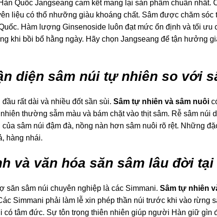
àn Quốc Jangseang cam kết mang lại sản phẩm chuẩn nhất. C
ên liệu có thổ nhưỡng giàu khoáng chất. Sâm được chăm sóc t
Quốc. Hàm lượng Ginsenoside luôn đạt mức ổn định và tối ưu 
ợng khi bồi bổ hằng ngày. Hãy chọn Jangseang để tận hưởng giá
n diện sâm núi tự nhiên so với 
ầu rất dài và nhiều đốt sần sùi.
Sâm tự nhiên và sâm nuôi
có
nhiên thường sẫm màu và bám chặt vào thịt sâm. Rễ sâm núi dai
 của sâm núi đậm đà, nồng nàn hơn sâm nuôi rõ rệt. Những đặ
, hàng nhái.
inh và văn hóa săn sâm lâu đời tạ
ợ săn sâm núi chuyên nghiệp là các Simmani.
Sâm tự nhiên v
ác Simmani phải làm lễ xin phép thần núi trước khi vào rừng s
ời có tâm đức. Sự tôn trọng thiên nhiên giúp người Hàn giữ gì