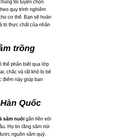
húng tôi tuyển chọn
heo quy trình nghiêm
cho cơ thể. Bạn sẽ hoàn
 trị thực chất của nhân
sâm trồng
 thể phân biệt qua lớp
, chắc và rất khó bị bẻ
c điểm này giúp bạn
i Hàn Quốc
à sâm nuôi
gắn liền với
âu. Họ tin rằng sâm núi
n được nguồn sâm quý.