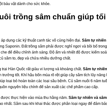
ột báu vật dành cho sức khỏe.
nuôi trồng sâm chuẩn giúp tố
áp dụng các kỹ thuật canh tác vô cùng hiện đại.
Sâm tự nhiên
ng Saponin. Đất trồng sâm phải được nghỉ ngơi và bồi bổ tro
i che để điều chỉnh ánh sáng. Độ ẩm và nhiệt độ được kiểm soá
 củ sâm to, đẹp và chứa nhiều dưỡng chất.
 trại Hàn Quốc rất giàu vi lượng và khoáng chất.
Sâm tự nhiên
 trưởng tốt. Khí hậu bốn mùa rõ rệt giúp cây sâm tích lũy nă
iúp loại bỏ hoàn toàn các loại sâu bệnh. Củ sâm nuôi 6 năm tuổ
nguồn nguyên liệu chính để sản xuất các chế phẩm cao cấp.
i được thực hiện vào mùa thu hằng năm.
Sâm tự nhiên và sâm
 nhất. Sâm sau khi khai thác được phân loại ngay để đảm bảo