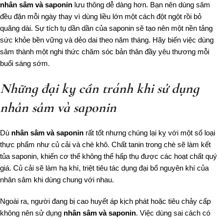
nhân sâm và saponin
lưu thông dễ dàng hơn. Bạn nên dùng sâm
đều đặn mỗi ngày thay vì dùng liều lớn một cách đột ngột rồi bỏ
quãng dài. Sự tích tụ dần dần của saponin sẽ tạo nên một nền tảng
sức khỏe bền vững và dẻo dai theo năm tháng. Hãy biến việc dùng
sâm thành một nghi thức chăm sóc bản thân đầy yêu thương mỗi
buổi sáng sớm.
Những đại kỵ cần tránh khi sử dụng
nhân sâm và saponin
Dù
nhân sâm và saponin
rất tốt nhưng chúng lại kỵ với một số loại
thực phẩm như củ cải và chè khô. Chất tanin trong chè sẽ làm kết
tủa saponin, khiến cơ thể không thể hấp thụ được các hoạt chất quý
giá. Củ cải sẽ làm hạ khí, triệt tiêu tác dụng đại bổ nguyên khí của
nhân sâm khi dùng chung với nhau.
Ngoài ra, người đang bị cao huyết áp kịch phát hoặc tiêu chảy cấp
không nên sử dụng
nhân sâm và saponin
. Việc dùng sai cách có