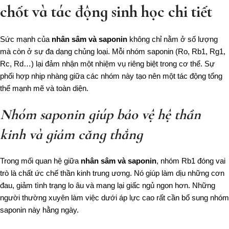
chốt và tác động sinh học chi tiết
Sức mạnh của
nhân sâm và saponin
không chỉ nằm ở số lượng
mà còn ở sự đa dạng chủng loại. Mỗi nhóm saponin (Ro, Rb1, Rg1,
Rc, Rd…) lại đảm nhận một nhiệm vụ riêng biệt trong cơ thể. Sự
phối hợp nhịp nhàng giữa các nhóm này tạo nên một tác động tổng
thể mạnh mẽ và toàn diện.
Nhóm saponin giúp bảo vệ hệ thần
kinh và giảm căng thẳng
Trong mối quan hệ giữa
nhân sâm và saponin
, nhóm Rb1 đóng vai
trò là chất ức chế thần kinh trung ương. Nó giúp làm dịu những cơn
đau, giảm tình trạng lo âu và mang lại giấc ngủ ngon hơn. Những
người thường xuyên làm việc dưới áp lực cao rất cần bổ sung nhóm
saponin này hằng ngày.