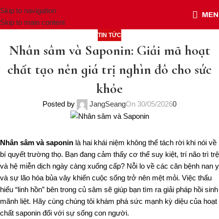
Skip to navigation
MEN
Skip to main content
TIN TỨC
Nhân sâm và Saponin: Giải mã hoạt
chất tạo nên giá trị nghìn đô cho sức
khỏe
Posted by
JangSeang
On 30/05/2026
0
Nhân sâm và saponin
là hai khái niệm không thể tách rời khi nói về
bí quyết trường thọ. Bạn đang cảm thấy cơ thể suy kiệt, trí não trì trệ
và hệ miễn dịch ngày càng xuống cấp? Nỗi lo về các căn bệnh nan y
và sự lão hóa bủa vây khiến cuộc sống trở nên mệt mỏi. Việc thấu
hiểu “linh hồn” bên trong củ sâm sẽ giúp bạn tìm ra giải pháp hồi sinh
mãnh liệt. Hãy cùng chúng tôi khám phá sức mạnh kỳ diệu của hoạt
chất saponin đối với sự sống con người.