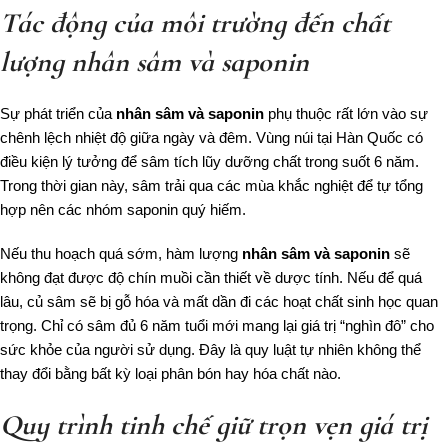
Tác động của môi trường đến chất
lượng nhân sâm và saponin
Sự phát triển của
nhân sâm và saponin
phụ thuộc rất lớn vào sự
chênh lệch nhiệt độ giữa ngày và đêm. Vùng núi tại Hàn Quốc có
điều kiện lý tưởng để sâm tích lũy dưỡng chất trong suốt 6 năm.
Trong thời gian này, sâm trải qua các mùa khắc nghiệt để tự tổng
hợp nên các nhóm saponin quý hiếm.
Nếu thu hoạch quá sớm, hàm lượng
nhân sâm và saponin
sẽ
không đạt được độ chín muồi cần thiết về dược tính. Nếu để quá
lâu, củ sâm sẽ bị gỗ hóa và mất dần đi các hoạt chất sinh học quan
trọng. Chỉ có sâm đủ 6 năm tuổi mới mang lại giá trị “nghìn đô” cho
sức khỏe của người sử dụng. Đây là quy luật tự nhiên không thể
thay đổi bằng bất kỳ loại phân bón hay hóa chất nào.
Quy trình tinh chế giữ trọn vẹn giá trị