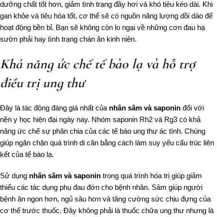
dưỡng chất tốt hơn, giảm tình trạng đầy hơi và khó tiêu kéo dài. Khi
gan khỏe và tiêu hóa tốt, cơ thể sẽ có nguồn năng lượng dồi dào để
hoạt động bền bỉ. Bạn sẽ không còn lo ngại về những cơn đau hạ
sườn phải hay tình trạng chán ăn kinh niên.
Khả năng ức chế tế bào lạ và hỗ trợ
điều trị ung thư
Đây là tác động đáng giá nhất của
nhân sâm và saponin
đối với
nền y học hiện đại ngày nay. Nhóm saponin Rh2 và Rg3 có khả
năng ức chế sự phân chia của các tế bào ung thư ác tính. Chúng
giúp ngăn chặn quá trình di căn bằng cách làm suy yếu cấu trúc liên
kết của tế bào lạ.
Sử dụng
nhân sâm và saponin
trong quá trình hóa trị giúp giảm
thiểu các tác dụng phụ đau đớn cho bệnh nhân. Sâm giúp người
bệnh ăn ngon hơn, ngủ sâu hơn và tăng cường sức chịu đựng của
cơ thể trước thuốc. Đây không phải là thuốc chữa ung thư nhưng là