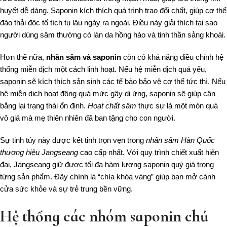
huyết dễ dàng. Saponin kích thích quá trình trao đổi chất, giúp cơ thể
đào thải độc tố tích tụ lâu ngày ra ngoài. Điều này giải thích tại sao
người dùng sâm thường có làn da hồng hào và tinh thần sảng khoái.
Hơn thế nữa,
nhân sâm và saponin
còn có khả năng điều chỉnh hệ
thống miễn dịch một cách linh hoạt. Nếu hệ miễn dịch quá yếu,
saponin sẽ kích thích sản sinh các tế bào bảo vệ cơ thể tức thì. Nếu
hệ miễn dịch hoạt động quá mức gây dị ứng, saponin sẽ giúp cân
bằng lại trạng thái ổn định.
Hoạt chất sâm
thực sự là một món quà
vô giá mà mẹ thiên nhiên đã ban tặng cho con người.
Sự tinh túy này được kết tinh trọn vẹn trong
nhân sâm Hàn Quốc
thương hiệu Jangseang
cao cấp nhất. Với quy trình chiết xuất hiện
đại, Jangseang giữ được tối đa hàm lượng saponin quý giá trong
từng sản phẩm. Đây chính là “chìa khóa vàng” giúp bạn mở cánh
cửa sức khỏe và sự trẻ trung bền vững.
Hệ thống các nhóm saponin chủ