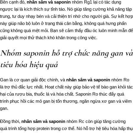
Bên cạnh đó,
nhân sâm và saponin
nhóm Rg1 lại có tác dụng
ngược lại là kích thích sự tỉnh táo. Nó giúp tăng cường khả năng tập
trung, tư duy nhạy bén và cải thiện trí nhớ cho người già. Sự kết hợp
này giúp não bộ luôn ở trạng thái cân bằng, không quá hưng phấn
cũng không quá mệt mỏi. Bạn sẽ cảm thấy đầu óc luôn minh mẫn để
giải quyết mọi thử thách khó khăn trong công việc.
Nhóm saponin hỗ trợ chức năng gan và
tiêu hóa hiệu quả
Gan là cơ quan giải độc chính, và
nhân sâm và saponin
nhóm Ro
là trợ thủ đắc lực nhất. Hoạt chất này giúp bảo vệ tế bào gan khỏi tác
hại của rượu bia, thuốc lá và hóa chất. Saponin Ro thúc đẩy quá
trình phục hồi các mô gan bị tổn thương, ngăn ngừa xơ gan và viêm
gan.
Đồng thời,
nhân sâm và saponin
nhóm Rc còn giúp tăng cường
quá trình tổng hợp protein trong cơ thể. Nó hỗ trợ hệ tiêu hóa hấp thụ