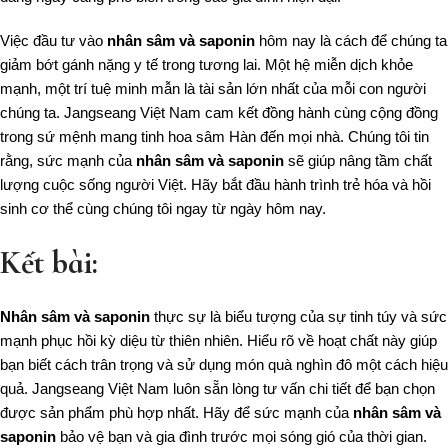
Việc đầu tư vào
nhân sâm và saponin
hôm nay là cách để chúng ta
giảm bớt gánh nặng y tế trong tương lai. Một hệ miễn dịch khỏe
mạnh, một trí tuệ minh mẫn là tài sản lớn nhất của mỗi con người
chúng ta. Jangseang Việt Nam cam kết đồng hành cùng cộng đồng
trong sứ mệnh mang tinh hoa sâm Hàn đến mọi nhà. Chúng tôi tin
rằng, sức mạnh của
nhân sâm và saponin
sẽ giúp nâng tầm chất
lượng cuộc sống người Việt. Hãy bắt đầu hành trình trẻ hóa và hồi
sinh cơ thể cùng chúng tôi ngay từ ngày hôm nay.
Kết bài:
Nhân sâm và saponin
thực sự là biểu tượng của sự tinh túy và sức
mạnh phục hồi kỳ diệu từ thiên nhiên. Hiểu rõ về hoạt chất này giúp
bạn biết cách trân trọng và sử dụng món quà nghìn đô một cách hiệu
quả. Jangseang Việt Nam luôn sẵn lòng tư vấn chi tiết để bạn chọn
được sản phẩm phù hợp nhất. Hãy để sức mạnh của
nhân sâm và
saponin
bảo vệ bạn và gia đình trước mọi sóng gió của thời gian.