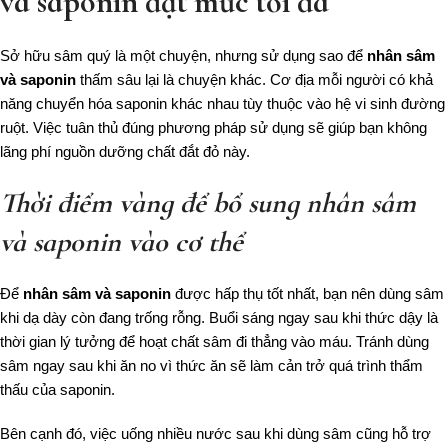
và saponin đạt mức tối đa
Sở hữu sâm quý là một chuyện, nhưng sử dụng sao để
nhân sâm
và saponin
thấm sâu lại là chuyện khác. Cơ địa mỗi người có khả
năng chuyển hóa saponin khác nhau tùy thuộc vào hệ vi sinh đường
ruột. Việc tuân thủ đúng phương pháp sử dụng sẽ giúp bạn không
lãng phí nguồn dưỡng chất đắt đỏ này.
Thời điểm vàng để bổ sung nhân sâm
và saponin vào cơ thể
Để
nhân sâm và saponin
được hấp thụ tốt nhất, bạn nên dùng sâm
khi dạ dày còn đang trống rỗng. Buổi sáng ngay sau khi thức dậy là
thời gian lý tưởng để hoạt chất sâm đi thẳng vào máu. Tránh dùng
sâm ngay sau khi ăn no vì thức ăn sẽ làm cản trở quá trình thẩm
thấu của saponin.
Bên cạnh đó, việc uống nhiều nước sau khi dùng sâm cũng hỗ trợ