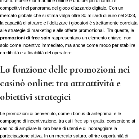
Il settore delle slot machine online è uno dei più dinamici e
competitivi nel panorama del gioco d’azzardo digitale. Con un
mercato globale che si stima valga oltre
80 miliardi di euro
nel 2023,
la capacità di attrarre e fidelizzare i giocatori è strettamente correlata
alle strategie di marketing e alle offerte promozionali. Tra queste, le
promozioni di free spin
rappresentano un elemento chiave, non
solo come incentivo immediato, ma anche come modo per stabilire
credibilità e affidabilità del operatore.
La funzione delle promozioni nei
casinò online: tra attrattività e
obiettivi strategici
Le promozioni di benvenuto, come i bonus di anteprima, e le
campagne di incentivazione, tra cui i
free spin gratis
, consentono ai
casinò di ampliare la loro base di utenti e di incoraggiare la
partecipazione attiva. In un mercato saturo, offrire opportunità di