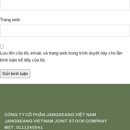
Trang web
Lưu tên của tôi, email, và trang web trong trình duyệt này cho lần
bình luận kế tiếp của tôi.
CÔNG TY CỔ PHẦN JANGSEANG VIỆT NAM
JANGSEANG VIETNAM JOINT STOCK COMPANY
MST: 0111245541