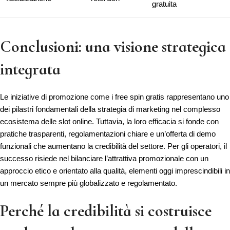
gratuita
Conclusioni: una visione strategica
integrata
Le iniziative di promozione come i free spin gratis rappresentano uno
dei pilastri fondamentali della strategia di marketing nel complesso
ecosistema delle slot online. Tuttavia, la loro efficacia si fonde con
pratiche trasparenti, regolamentazioni chiare e un’offerta di demo
funzionali che aumentano la credibilità del settore. Per gli operatori, il
successo risiede nel bilanciare l’attrattiva promozionale con un
approccio etico e orientato alla qualità, elementi oggi imprescindibili in
un mercato sempre più globalizzato e regolamentato.
Perché la credibilità si costruisce