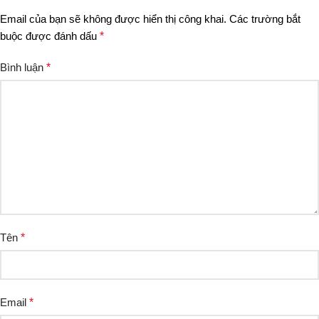
Email của bạn sẽ không được hiển thị công khai.
Các trường bắt
buộc được đánh dấu
*
Bình luận
*
Tên
*
Email
*