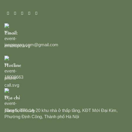
Email:
jangseang.com@gmail.com
Hotline
19008663
Địa chỉ
Tầng 5, TT6.1A-20 khu nhà ở thấp tầng, KĐT Mới Đại Kim,
Phường Định Công, Thành phố Hà Nội