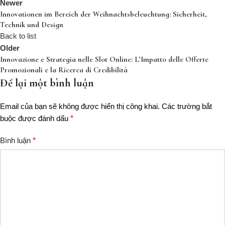
Newer
Innovationen im Bereich der Weihnachtsbeleuchtung: Sicherheit,
Technik und Design
Back to list
Older
Innovazione e Strategia nelle Slot Online: L’Impatto delle Offerte
Promozionali e la Ricerca di Credibilità
Để lại một bình luận
Email của bạn sẽ không được hiển thị công khai.
Các trường bắt
buộc được đánh dấu
*
Bình luận
*