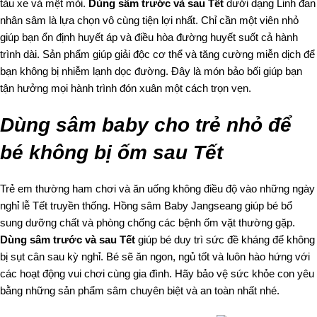
tàu xe và mệt mỏi.
Dùng sâm trước và sau Tết
dưới dạng Linh đan
nhân sâm là lựa chọn vô cùng tiện lợi nhất. Chỉ cần một viên nhỏ
giúp bạn ổn định huyết áp và điều hòa đường huyết suốt cả hành
trình dài. Sản phẩm giúp giải độc cơ thể và tăng cường miễn dịch để
bạn không bị nhiễm lạnh dọc đường. Đây là món bảo bối giúp bạn
tận hưởng mọi hành trình đón xuân một cách trọn vẹn.
Dùng sâm baby cho trẻ nhỏ để
bé không bị ốm sau Tết
Trẻ em thường ham chơi và ăn uống không điều độ vào những ngày
nghỉ lễ Tết truyền thống. Hồng sâm Baby Jangseang giúp bé bổ
sung dưỡng chất và phòng chống các bệnh ốm vặt thường gặp.
Dùng sâm trước và sau Tết
giúp bé duy trì sức đề kháng để không
bị sụt cân sau kỳ nghỉ. Bé sẽ ăn ngon, ngủ tốt và luôn hào hứng với
các hoạt động vui chơi cùng gia đình. Hãy bảo vệ sức khỏe con yêu
bằng những sản phẩm sâm chuyên biệt và an toàn nhất nhé.