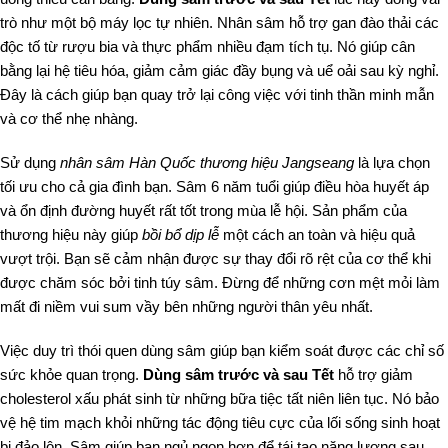
trò như một bộ máy lọc tự nhiên. Nhân sâm hỗ trợ gan đào thải các
độc tố từ rượu bia và thực phẩm nhiều đạm tích tụ. Nó giúp cân
bằng lại hệ tiêu hóa, giảm cảm giác đầy bụng và uể oải sau kỳ nghỉ.
Đây là cách giúp bạn quay trở lại công việc với tinh thần minh mẫn
và cơ thể nhẹ nhàng.
Sử dụng
nhân sâm Hàn Quốc thương hiệu Jangseang
là lựa chọn
tối ưu cho cả gia đình bạn. Sâm 6 năm tuổi giúp điều hòa huyết áp
và ổn định đường huyết rất tốt trong mùa lễ hội. Sản phẩm của
thương hiệu này giúp
bồi bổ dịp lễ
một cách an toàn và hiệu quả
vượt trội. Bạn sẽ cảm nhận được sự thay đổi rõ rệt của cơ thể khi
được chăm sóc bởi tinh túy sâm. Đừng để những cơn mệt mỏi làm
mất đi niềm vui sum vầy bên những người thân yêu nhất.
Việc duy trì thói quen dùng sâm giúp bạn kiểm soát được các chỉ số
sức khỏe quan trọng.
Dùng sâm trước và sau Tết
hỗ trợ giảm
cholesterol xấu phát sinh từ những bữa tiệc tất niên liên tục. Nó bảo
vệ hệ tim mạch khỏi những tác động tiêu cực của lối sống sinh hoạt
bị đảo lộn. Sâm giúp bạn ngủ ngon hơn để tái tạo năng lượng sau