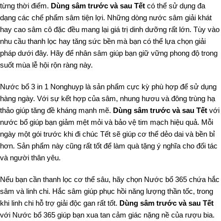
từng thời điểm.
Dùng sâm trước và sau Tết
có thể sử dụng đa
dạng các chế phẩm sâm tiện lợi. Những dòng nước sâm giải khát
hay cao sâm cô đặc đều mang lại giá trị dinh dưỡng rất lớn. Tùy vào
nhu cầu thanh lọc hay tăng sức bền mà bạn có thể lựa chọn giải
pháp dưới đây. Hãy để nhân sâm giúp bạn giữ vững phong độ trong
suốt mùa lễ hội rộn ràng này.
Nước bổ 3 in 1 Nonghuyp
là sản phẩm cực kỳ phù hợp để sử dụng
hàng ngày. Với sự kết hợp của sâm, nhung hươu và đông trùng hạ
thảo giúp tăng đề kháng mạnh mẽ.
Dùng sâm trước và sau Tết
với
nước bổ giúp bạn giảm mệt mỏi và bảo vệ tim mạch hiệu quả. Mỗi
ngày một gói trước khi đi chúc Tết sẽ giúp cơ thể dẻo dai và bền bỉ
hơn. Sản phẩm này cũng rất tốt để làm quà tặng ý nghĩa cho đối tác
và người thân yêu.
Nếu bạn cần thanh lọc cơ thể sâu, hãy chọn Nước bổ 365 chứa hắc
sâm và linh chi. Hắc sâm giúp phục hồi năng lượng thần tốc, trong
khi linh chi hỗ trợ giải độc gan rất tốt.
Dùng sâm trước và sau Tết
với Nước bổ 365 giúp bạn xua tan cảm giác nặng nề của rượu bia.