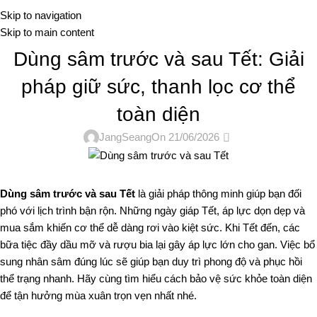
Me
Skip to navigation
Skip to main content
TIN TỨC
Dùng sâm trước và sau Tết: Giải
pháp giữ sức, thanh lọc cơ thể
toàn diện
0
JangSeang
On 21/06/2026
Dùng sâm trước và sau Tết
là giải pháp thông minh giúp bạn đối
phó với lịch trình bận rộn. Những ngày giáp Tết, áp lực dọn dẹp và
mua sắm khiến cơ thể dễ dàng rơi vào kiệt sức. Khi Tết đến, các
bữa tiệc đầy dầu mỡ và rượu bia lại gây áp lực lớn cho gan. Việc bổ
sung nhân sâm đúng lúc sẽ giúp bạn duy trì phong độ và phục hồi
thể trạng nhanh. Hãy cùng tìm hiểu cách bảo vệ sức khỏe toàn diện
để tận hưởng mùa xuân trọn vẹn nhất nhé.