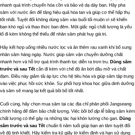
nhanh quá trình chuyển hóa cồn và bảo vệ dạ dày bạn. Hãy pha
sâm với nước ấm để tăng hiệu quả hòa tan và giúp cơ thể hấp thụ
tốt nhất. Tuyệt đối không dùng sâm vào buổi tối muộn vì sẽ khiến
bạn khó ngủ và thao thức ban đêm. Một giấc ngủ chất lượng là yếu
tố đi kèm không thể thiếu để nhân sâm phát huy giá trị.
Hãy kết hợp uống nhiều nước lọc và ăn thêm rau xanh khi bổ sung
nhân sâm hàng ngày. Nước giúp sâm vận chuyển dưỡng chất
nhanh hơn và hỗ trợ quá trình thanh lọc diễn ra trơn tru.
Dùng sâm
trước và sau Tết
cần đi kèm với chế độ ăn bớt dầu mỡ và chất
đạm. Điều này giảm tải áp lực cho hệ tiêu hóa và giúp sâm tập trung
vào việc phục hồi sức khỏe. Sự phối hợp khoa học giữa dinh dưỡng
và sâm sẽ mang lại kết quả bồi bổ tốt nhất.
Cuối cùng, hãy chọn mua sâm tại các địa chỉ phân phối Jangseang
chính hãng để đảm bảo chất lượng. Việc
bồi bổ dịp lễ
bằng sâm kém
chất lượng có thể gây ra những tác hại khôn lường cho gan.
Dùng
sâm trước và sau Tết
chuẩn 6 năm tuổi giúp bạn an tâm tuyệt đối
về độ tinh khiết. Hãy kiểm tra kỹ giấy tờ kiểm định và hạn sử dụng