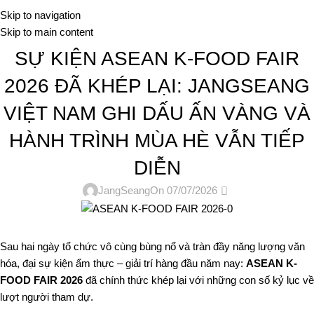
Me
Skip to navigation
Skip to main content
TIN TỨC
SỰ KIỆN ASEAN K-FOOD FAIR
2026 ĐÃ KHÉP LẠI: JANGSEANG
VIỆT NAM GHI DẤU ẤN VÀNG VÀ
HÀNH TRÌNH MÙA HÈ VẪN TIẾP
DIỄN
0
JangSeang
On 07/07/2026
Sau hai ngày tổ chức vô cùng bùng nổ và tràn đầy năng lượng văn
hóa, đại sự kiện ẩm thực – giải trí hàng đầu năm nay:
ASEAN K-
FOOD FAIR 2026
đã chính thức khép lại với những con số kỷ lục về
lượt người tham dự.