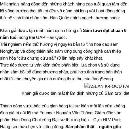
Millennials năng động đến những khách hàng cao tuổi quan tâm đến
lối sống trường thọ, tất cả đều vô cùng hài lòng với hoạt động dùng
thử hệ sinh thái nhân sâm Hàn Quốc chính ngạch thượng hạng:
Khán giả được tận mắt thẩm định những củ
Sâm tươi đạt chuẩn 6
năm tuổi
nông trại GAP Hàn Quốc.
Trải nghiệm nếm thử hương vị nguyên bản từ tinh hoa cao sâm
Nonghyup và dòng thiên hắc sâm ứng dụng công nghệ can thiệp
sinh hóa “cửu chưng cửu sái” (9 lần hấp sấy khắt khe).
Trực tiếp được tư vấn kiến thức phân biệt, lựa chọn và sử dụng
nhân sâm bồi bổ đúng phương pháp, phù hợp tình trạng bản thân
nhất từ các chuyên gia dinh dưỡng thực thụ của JangSeang.
Khán giả được tận mắt thẩm định những củ Sâm tươi đạt
Thành công vượt bậc của gian hàng tại sự kiện một lần nữa khẳng
định giá trị cốt lõi mà Founder Nguyễn Văn Thông, Giám đốc sản
phẩm Han Dong Chul cùng Đại sứ thương hiệu – Cựu HLV Park
Hang-seo hứa hẹn với cộng đồng:
Sản phẩm thật – nguồn gốc