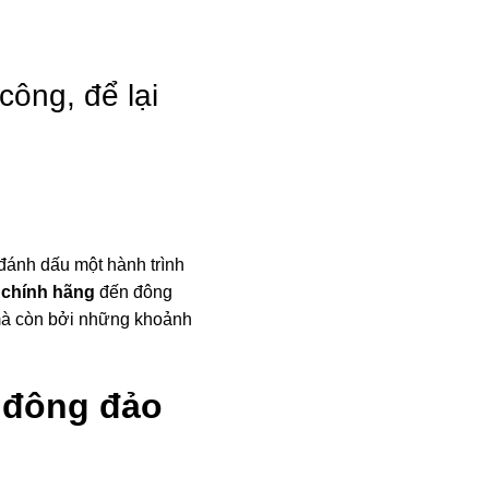
Hồ Sơ Năng Lực
Tin Tức
Liên 
ông, để lại
 đánh dấu một hành trình
chính hãng
đến đông
 mà còn bởi những khoảnh
 đông đảo