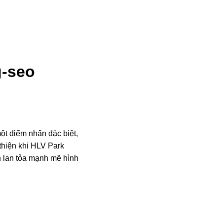
g-seo
ột điểm nhấn đặc biệt,
thiện khi HLV Park
 lan tỏa mạnh mẽ hình