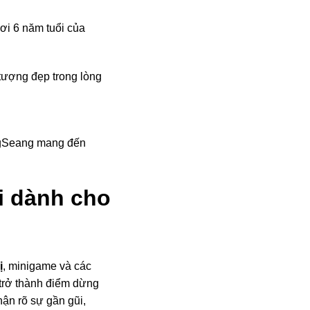
i 6 năm tuổi của
 tượng đẹp trong lòng
ngSeang mang đến
i dành cho
ị
, minigame và các
trở thành điểm dừng
ận rõ sự gần gũi,