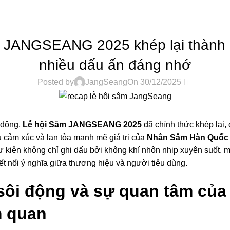
TIN TỨC
 JANGSEANG 2025 khép lại thành c
nhiều dấu ấn đáng nhớ
0
Posted by
JangSeang
On 30/12/2025
 động,
Lễ hội Sâm JANGSEANG 2025
đã chính thức khép lại,
àu cảm xúc và lan tỏa mạnh mẽ giá trị của
Nhân Sâm Hàn Quốc 
 kiện không chỉ ghi dấu bởi không khí nhộn nhịp xuyên suốt,
t nối ý nghĩa giữa thương hiệu và người tiêu dùng.
sôi động và sự quan tâm của
m quan