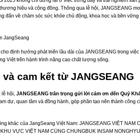
025 không chỉ dừng lại ở việc trưng bày và trải nghiệm sản 
thương hiệu và cộng đồng. Thông qua lễ hội, JANGSEANG mo
ng đắn về chăm sóc sức khỏe chủ động, khoa học và bền vữn
cho định hướng phát triển lâu dài của JANGSEANG trong việc 
g Việt trên hành trình nâng cao chất lượng sống.
n và cam kết từ JANGSEANG
 lễ hội,
JANGSEANG trân trọng gửi lời cảm ơn đến Quý Kh
ham dự, quan tâm và đồng hành, góp phần tạo nên thành công 
ộng khác của JangSeang Việt Nam:
JANGSEANG VIỆT NAM 
C KHU VỰC VIỆT NAM CÙNG CHUNGBUK INSAM NONGHY