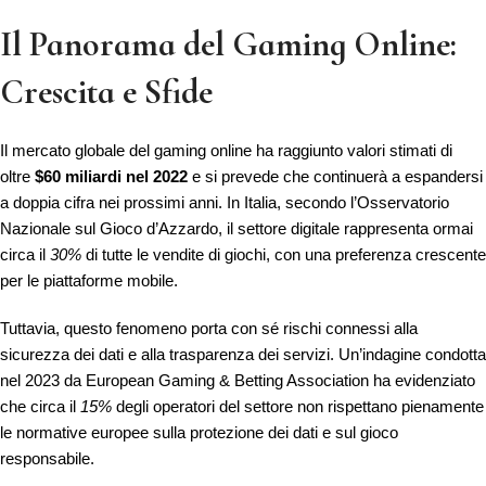
Il Panorama del Gaming Online:
Crescita e Sfide
Il mercato globale del gaming online ha raggiunto valori stimati di
oltre
$60 miliardi nel 2022
e si prevede che continuerà a espandersi
a doppia cifra nei prossimi anni. In Italia, secondo l’Osservatorio
Nazionale sul Gioco d’Azzardo, il settore digitale rappresenta ormai
circa il
30%
di tutte le vendite di giochi, con una preferenza crescente
per le piattaforme mobile.
Tuttavia, questo fenomeno porta con sé rischi connessi alla
sicurezza dei dati e alla trasparenza dei servizi. Un’indagine condotta
nel 2023 da European Gaming & Betting Association ha evidenziato
che circa il
15%
degli operatori del settore non rispettano pienamente
le normative europee sulla protezione dei dati e sul gioco
responsabile.