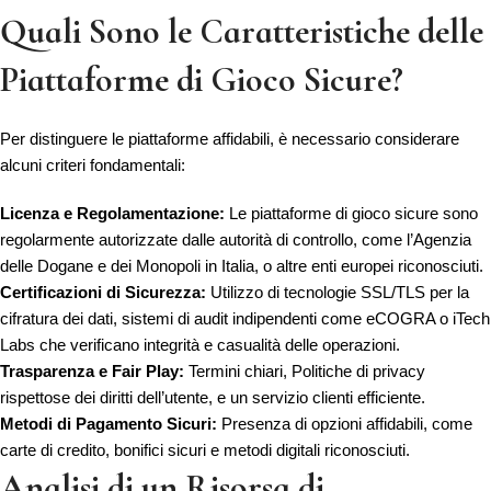
Quali Sono le Caratteristiche delle
Piattaforme di Gioco Sicure?
Per distinguere le piattaforme affidabili, è necessario considerare
alcuni criteri fondamentali:
Licenza e Regolamentazione:
Le piattaforme di gioco sicure sono
regolarmente autorizzate dalle autorità di controllo, come l’Agenzia
delle Dogane e dei Monopoli in Italia, o altre enti europei riconosciuti.
Certificazioni di Sicurezza:
Utilizzo di tecnologie SSL/TLS per la
cifratura dei dati, sistemi di audit indipendenti come eCOGRA o iTech
Labs che verificano integrità e casualità delle operazioni.
Trasparenza e Fair Play:
Termini chiari, Politiche di privacy
rispettose dei diritti dell’utente, e un servizio clienti efficiente.
Metodi di Pagamento Sicuri:
Presenza di opzioni affidabili, come
carte di credito, bonifici sicuri e metodi digitali riconosciuti.
Analisi di un Risorsa di