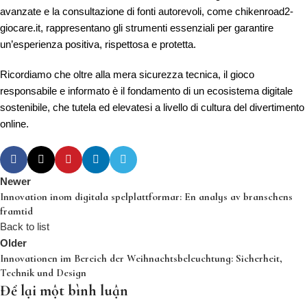
avanzate e la consultazione di fonti autorevoli, come chikenroad2-
giocare.it, rappresentano gli strumenti essenziali per garantire
un’esperienza positiva, rispettosa e protetta.
Ricordiamo che oltre alla mera sicurezza tecnica, il gioco
responsabile e informato è il fondamento di un ecosistema digitale
sostenibile, che tutela ed elevatesi a livello di cultura del divertimento
online.
Newer
Innovation inom digitala spelplattformar: En analys av branschens
framtid
Back to list
Older
Innovationen im Bereich der Weihnachtsbeleuchtung: Sicherheit,
Technik und Design
Để lại một bình luận