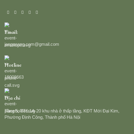
Email:
jangseang.com@gmail.com
Hotline
19008663
Địa chỉ
Tầng 5, TT6.1A-20 khu nhà ở thấp tầng, KĐT Mới Đại Kim,
Phường Định Công, Thành phố Hà Nội