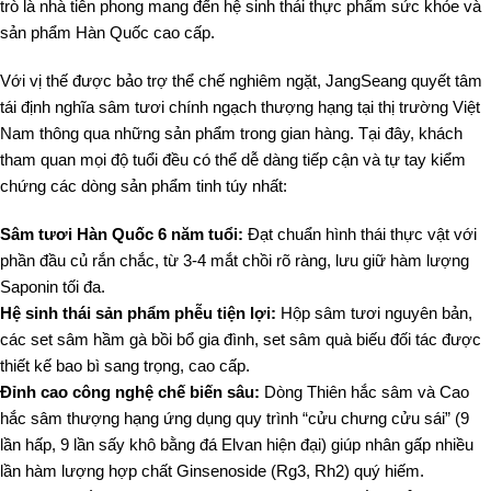
trò là nhà tiên phong mang đến hệ sinh thái thực phẩm sức khỏe và
sản phẩm Hàn Quốc cao cấp.
Với vị thế được bảo trợ thể chế nghiêm ngặt, JangSeang quyết tâm
tái định nghĩa sâm tươi chính ngạch thượng hạng tại thị trường Việt
Nam thông qua những sản phẩm trong gian hàng. Tại đây, khách
tham quan mọi độ tuổi đều có thể dễ dàng tiếp cận và tự tay kiểm
chứng các dòng sản phẩm tinh túy nhất:
Sâm tươi Hàn Quốc 6 năm tuổi:
Đạt chuẩn hình thái thực vật với
phần đầu củ rắn chắc, từ 3-4 mắt chồi rõ ràng, lưu giữ hàm lượng
Saponin tối đa.
Hệ sinh thái sản phẩm phễu tiện lợi:
Hộp sâm tươi nguyên bản,
các set sâm hầm gà bồi bổ gia đình, set sâm quà biếu đối tác được
thiết kế bao bì sang trọng, cao cấp.
Đỉnh cao công nghệ chế biến sâu:
Dòng Thiên hắc sâm và Cao
hắc sâm thượng hạng ứng dụng quy trình “cửu chưng cửu sái” (9
lần hấp, 9 lần sấy khô bằng đá Elvan hiện đại) giúp nhân gấp nhiều
lần hàm lượng hợp chất Ginsenoside (Rg3, Rh2) quý hiếm.