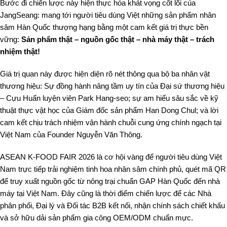
Bước đi chiến lược này hiện thực hóa khát vọng cốt lõi của
JangSeang: mang tới người tiêu dùng Việt những sản phẩm nhân
sâm Hàn Quốc thượng hạng bằng một cam kết giá trị thực bền
vững:
Sản phẩm thật – nguồn gốc thật – nhà máy thật – trách
nhiệm thật!
Giá trị quan này được hiện diện rõ nét thông qua bộ ba nhân vật
thương hiệu: Sự đồng hành nâng tầm uy tín của Đại sứ thương hiệu
– Cựu Huấn luyện viên Park Hang-seo; sự am hiểu sâu sắc về kỹ
thuật thực vật học của Giám đốc sản phẩm Han Dong Chul; và lời
cam kết chịu trách nhiệm vận hành chuỗi cung ứng chính ngạch tại
Việt Nam của Founder Nguyễn Văn Thông.
ASEAN K-FOOD FAIR 2026 là cơ hội vàng để người tiêu dùng Việt
Nam trực tiếp trải nghiệm tinh hoa nhân sâm chính phủ, quét mã QR
để truy xuất nguồn gốc từ nông trại chuẩn GAP Hàn Quốc đến nhà
máy tại Việt Nam. Đây cũng là thời điểm chiến lược để các Nhà
phân phối, Đại lý và Đối tác B2B kết nối, nhận chính sách chiết khấu
và sở hữu dải sản phẩm gia công OEM/ODM chuẩn mực.