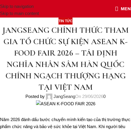
Skip to navigation
MEN
Skip to main content
TIN TỨC
JANGSEANG CHÍNH THỨC THAM
GIA TỔ CHỨC SỰ KIỆN ASEAN K-
FOOD FAIR 2026 – TÁI ĐỊNH
NGHĨA NHÂN SÂM HÀN QUỐC
CHÍNH NGẠCH THƯỢNG HẠNG
TẠI VIỆT NAM
Posted by
JangSeang
On 29/06/2026
0
Năm 2026 đánh dấu bước chuyển mình kiến tạo của thị trường thực
phẩm chức năng và bảo vệ sức khỏe tại Việt Nam. Khi người tiêu