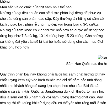
không
Màu sắc và độ chắc của thịt sâm như thế nào
Những củ đạt tiêu chuẩn cao sẽ được phân loại riêng để phục vụ
cho các dòng sản phẩm cao cấp. Đây thường là những củ sâm có
kích thước lớn, phần rễ chùm to đẹp với trọng lượng 3-5 củ/kg.
Những củ sâm khác có kích thước nhỏ hơn sẽ được để riêng theo
từng loại như 7-8 củ/ kg, 10-14 củ/kg hay 15-20 củ/kg. Còn những
củ không đạt yêu cầu sẽ bị loại bỏ hoặc sử dụng cho các mục đích
khác phù hợp hơn.
Sâm Hàn Quốc sau thu hoạ
Quy trình phân loại này không phải là để lọc sâm chất lượng tốt hay
chất lượng kém tuỳ vào kích thước mà chỉ để đảm bảo tính đồng
nhất cho khách hàng dễ dàng lựa chọn theo nhu cầu. Bởi tất cả
những củ sâm Hàn Quốc tại JangSeang dù kích thước to hay nhỏ,
đều là sâm đạt đủ 6 năm tuổi với hàm lượng dưỡng chất cao. Vậy
nên người tiêu dùng khi sử dụng đều có thể yên tâm rằng mỗi lô sản