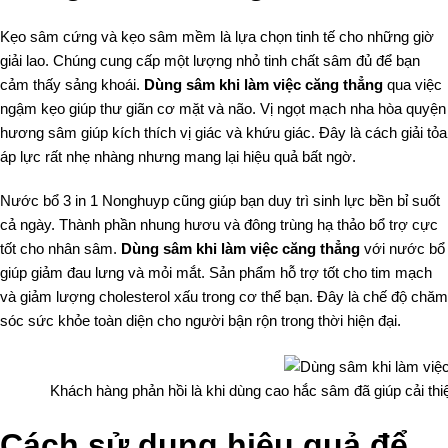
Kẹo sâm
cứng và kẹo sâm mềm là lựa chọn tinh tế cho những giờ
giải lao. Chúng cung cấp một lượng nhỏ tinh chất sâm đủ để bạn
cảm thấy sảng khoái.
Dùng sâm khi làm việc căng thẳng
qua việc
ngậm kẹo giúp thư giãn cơ mặt và não. Vị ngọt mạch nha hòa quyện
hương sâm giúp kích thích vị giác và khứu giác. Đây là cách giải tỏa
áp lực rất nhẹ nhàng nhưng mang lại hiệu quả bất ngờ.
Nước bổ 3 in 1 Nonghuyp cũng giúp bạn duy trì sinh lực bền bỉ suốt
cả ngày. Thành phần nhung hươu và đông trùng hạ thảo bổ trợ cực
tốt cho nhân sâm.
Dùng sâm khi làm việc căng thẳng
với nước bổ
giúp giảm đau lưng và mỏi mắt. Sản phẩm hỗ trợ tốt cho tim mạch
và giảm lượng cholesterol xấu trong cơ thể bạn. Đây là chế độ chăm
sóc sức khỏe toàn diện cho người bận rộn trong thời hiện đại.
Khách hàng phản hồi là khi dùng cao hắc sâm đã giúp cải thi
Cách sử dụng hiệu quả để