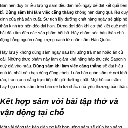
Bạn nên duy trì liều lượng sâm đều đặn mỗi ngày để đạt kết quả bền
bỉ.
Dùng sâm khi làm việc căng thẳng
không nên dùng quá liều quy
định của nhà sản xuất. Sự tích lũy dưỡng chất hàng ngày sẽ giúp hệ
thần kinh trở nên dẻo dai hơn. Đừng đợi đến khi cơ thể kiệt quệ mới
bắt đầu tìm đến các sản phẩm bồi bổ. Hãy chăm sóc bản thân chủ
động bằng nguồn năng lượng xanh từ nhân sâm Hàn Quốc.
Hãy lưu ý không dùng sâm ngay sau khi uống trà mạn hoặc ăn củ
cải. Những thực phẩm này làm giảm khả năng hấp thụ các Saponin
quý giá vào máu.
Dùng sâm khi làm việc căng thẳng
sẽ đạt hiệu
quả tốt nhất nếu bạn dùng đúng cách. Luôn bảo quản sâm ở nơi khô
ráo, tránh ánh nắng trực tiếp để giữ dưỡng chất. Một hũ cao sâm
hay hộp nước sâm trên bàn sẽ là lời nhắc nhở yêu thương bản thân.
Kết hợp sâm với bài tập thở và
vận động tại chỗ
Một vài động tác kéo giãn cơ kết hợp uống sâm sẽ giúp bạn sảng