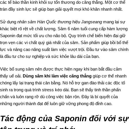
các tế bào thần kinh khỏi sự tổn thương do căng thẳng. Một cơ thể
tràn đầy sinh lực sẽ giúp bạn giải quyết mọi khó khăn nhanh nhất.
Sử dụng
nhân sâm Hàn Quốc thương hiệu Jangseang
mang lại sự
khác biệt rõ rệt về chất lượng. Sâm 6 năm tuổi cung cấp hàm lượng
Saponin đạt mức tối ưu cho não bộ. Quy trình chế biến hiện đại giữ
trọn vẹn các vi chất quý giá nhất của sâm. Sản phẩm giúp bồi bổ thể
lực và nâng cao năng suất làm việc vượt trội. Đầu tư vào sâm chính
là đầu tư cho sự nghiệp và sức khỏe lâu dài của bạn.
Việc bổ sung sâm nên được thực hiện ngay khi bạn bắt đầu cảm
thấy uể oải.
Dùng sâm khi làm việc căng thẳng
giúp cơ thể nhanh
chóng lấy lại trạng thái cân bằng. Nó hỗ trợ gan đào thải các độc tố
sinh ra trong quá trình stress kéo dài. Bạn sẽ thấy tinh thần phấn
chấn và luôn rạng rỡ dù công việc bận rộn. Đây là bí quyết của
những người thành đạt để luôn giữ vững phong độ đỉnh cao.
Tác động của Saponin đối với sự