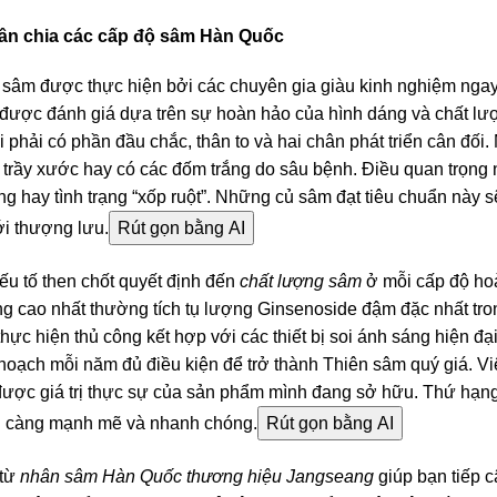
ân chia các cấp độ sâm Hàn Quốc
 sâm được thực hiện bởi các chuyên gia giàu kinh nghiệm ngay 
được đánh giá dựa trên sự hoàn hảo của hình dáng và chất lư
i phải có phần đầu chắc, thân to và hai chân phát triển cân đối
 trầy xước hay có các đốm trắng do sâu bệnh. Điều quan trọng n
ng hay tình trạng “xốp ruột”. Những củ sâm đạt tiêu chuẩn này
i thượng lưu.
Rút gọn bằng AI
u tố then chốt quyết định đến
chất lượng sâm
ở mỗi cấp độ ho
 cao nhất thường tích tụ lượng Ginsenoside đậm đặc nhất tro
thực hiện thủ công kết hợp với các thiết bị soi ánh sáng hiện đ
hoạch mỗi năm đủ điều kiện để trở thành Thiên sâm quý giá. V
 được giá trị thực sự của sản phẩm mình đang sở hữu. Thứ hạn
ệnh càng mạnh mẽ và nhanh chóng.
Rút gọn bằng AI
 từ
nhân sâm Hàn Quốc thương hiệu Jangseang
giúp bạn tiếp 