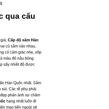
ng
c qua cấu
 giá.
Cấp độ sâm Hàn
 hai củ sâm vào nhau,
ng có cảm giác nhẹ, xốp
 là màu đỏ nâu bóng
ấp sấy nhiệt độ được
ẩn Hàn Quốc nhất. Sâm
 sùi. Các rễ phụ phải
âm đẹp phản ánh sự chăm
uốc
hạng nhất luôn đi
diện mạo bên ngoài sẽ