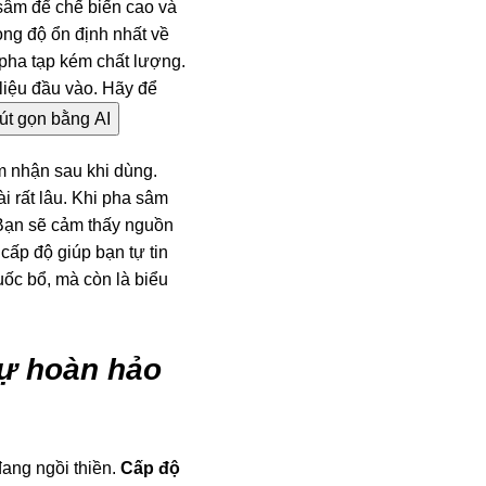
sâm để chế biến cao và
ng độ ổn định nhất về
 pha tạp kém chất lượng.
liệu đầu vào. Hãy để
út gọn bằng AI
m nhận sau khi dùng.
i rất lâu. Khi pha sâm
 Bạn sẽ cảm thấy nguồn
 cấp độ giúp bạn tự tin
ốc bổ, mà còn là biểu
sự hoàn hảo
ang ngồi thiền.
Cấp độ