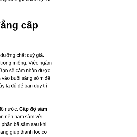
đẳng cấp
 dưỡng chất quý giá.
 trong miệng. Việc ngậm
. Bạn sẽ cảm nhận được
âm vào buổi sáng sớm để
y là đủ để bạn duy trì
 độ nước.
Cấp độ sâm
Bạn nên hãm sâm với
ỏ phần bã sâm sau khi
hạng giúp thanh lọc cơ