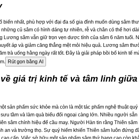
y
 biến nhất, phù hợp với đại đa số gia đình muốn dùng sâm t
những củ sâm có hình dáng tự nhiên, rễ và chân có thể hơi dà
 Lương sâm vẫn giữ trọn vẹn dược tính của sâm 6 năm tuổi. 
 huyết áp và giảm căng thẳng mệt mỏi hiệu quả. Lương sâm th
m trà uống hằng ngày rất tốt. Đây là giải pháp bồi bổ kinh tế
âm.
Rút gọn bằng AI
về giá trị kinh tế và tâm linh giữ
một sản phẩm sức khỏe mà còn là một tác phẩm nghệ thuật quý 
rị sưu tầm và làm quà biếu đối ngoại càng lớn. Nhiều người sẵn
iên sâm chính hiệu để cầu may. Người Hàn tin rằng Thiên sâm 
ình an và trường thọ. Sự quý hiếm khiến Thiên sâm luôn đứng đ
 cao cấp. Việc sở hữu một sản phẩm sâm thứ hạng cao còn kh