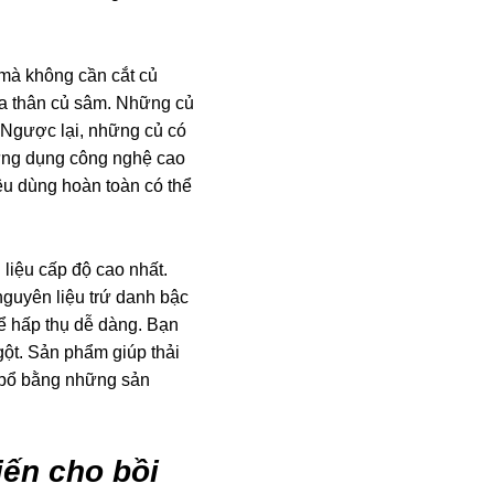
 mà không cần cắt củ
a thân củ sâm. Những củ
. Ngược lại, những củ có
 ứng dụng công nghệ cao
êu dùng hoàn toàn có thể
liệu cấp độ cao nhất.
guyên liệu trứ danh bậc
hể hấp thụ dễ dàng. Bạn
gột. Sản phẩm giúp thải
i bổ bằng những sản
ến cho bồi