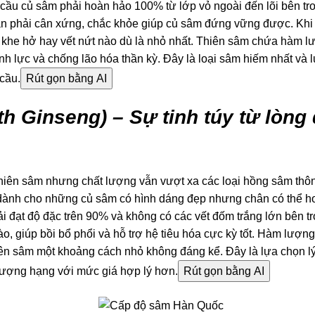
cầu củ sâm phải hoàn hảo 100% từ lớp vỏ ngoài đến lõi bên tr
hân phải cân xứng, chắc khỏe giúp củ sâm đứng vững được. Khi 
ột khe hở hay vết nứt nào dù là nhỏ nhất. Thiên sâm chứa hàm 
sinh lực và chống lão hóa thần kỳ. Đây là loại sâm hiếm nhất và 
 cầu.
Rút gọn bằng AI
th Ginseng) – Sự tinh túy từ lòng
iên sâm nhưng chất lượng vẫn vượt xa các loại hồng sâm thô
ành cho những củ sâm có hình dáng đẹp nhưng chân có thể hơ
i đạt độ đặc trên 90% và không có các vết đốm trắng lớn bên t
, giúp bồi bổ phổi và hỗ trợ hệ tiêu hóa cực kỳ tốt. Hàm lượn
hiên sâm một khoảng cách nhỏ không đáng kể. Đây là lựa chọn l
hượng hạng với mức giá hợp lý hơn.
Rút gọn bằng AI