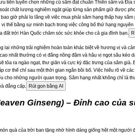
ưu tiên tuyển chọn những củ sâm đạt chuẩn Thiên sâm và Địa 
 soát chất lượng nghiêm ngặt giúp từng sản phẩm giữ được pho
 bao giờ phải lo lắng về việc mua phải sâm hạng thấp hay sâm
vị thế bằng sự minh bạch trong việc công bố thứ hạng nguyên 
ủa đất trời Hàn Quốc chăm sóc sức khỏe cho cả gia đình bạn.
R
 lại những trải nghiệm hoàn toàn khác biệt về hương vị và cả
cao nhất thường có vị đắng nồng đậm và hậu vị ngọt sâu kéo dà
ẽ tỏa ra ngào ngạt, thư giãn và cực kỳ đặc trưng của sâm già.
p cơ thể chỉ sau một thời gian ngắn bồi bổ. Việc hiểu rõ về các
ếu cho những người quan trọng. Sâm hạng nhất không chỉ là thu
và đẳng cấp.
Rút gọn bằng AI
eaven Ginseng) – Đỉnh cao của 
ón quà của trời ban tặng nhờ hình dáng giống hệt một người đ