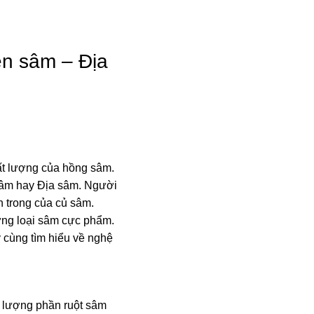
Hồ Sơ Năng Lực
Tin Tức
Liên 
ên sâm – Địa
hất lượng của hồng sâm.
sâm hay Địa sâm. Người
n trong của củ sâm.
ững loại sâm cực phẩm.
y cùng tìm hiểu về nghệ
 lượng phần ruột sâm