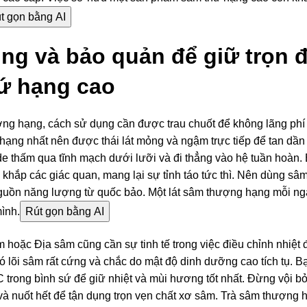
t gọn bằng AI
ng và bảo quản để giữ trọn 
ứ hạng cao
ng hạng, cách sử dụng cần được trau chuốt để không lãng phí
hạng nhất nên được thái lát mỏng và ngậm trực tiếp để tan dần
e thấm qua tĩnh mạch dưới lưỡi và đi thẳng vào hệ tuần hoàn
 khắp các giác quan, mang lại sự tỉnh táo tức thì. Nên dùng s
nguồn năng lượng từ quốc bảo. Một lát sâm thượng hạng mỗi ngà
ình.
Rút gọn bằng AI
m hoặc Địa sâm cũng cần sự tinh tế trong việc điều chỉnh nhiệt
 lõi sâm rất cứng và chắc do mật độ dinh dưỡng cao tích tụ. 
trong bình sứ để giữ nhiệt và mùi hương tốt nhất. Đừng vội b
và nuốt hết để tận dụng trọn vẹn chất xơ sâm. Trà sâm thượng 