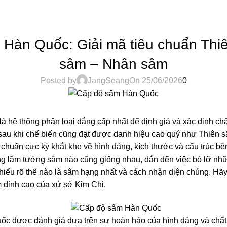
TIN TỨC
Hàn Quốc: Giải mã tiêu chuẩn Thi
sâm – Nhân sâm
Posted by
JangSeang
On 25/06/2026
0
là hệ thống phân loại đẳng cấp nhất để định giá và xác định c
sau khi chế biến cũng đạt được danh hiệu cao quý như Thiên 
huẩn cực kỳ khắt khe về hình dáng, kích thước và cấu trúc bê
g lầm tưởng sâm nào cũng giống nhau, dẫn đến việc bỏ lỡ nh
 hiểu rõ thế nào là sâm hạng nhất và cách nhận diện chúng. Hã
m đỉnh cao của xứ sở Kim Chi.
c được đánh giá dựa trên sự hoàn hảo của hình dáng và chất