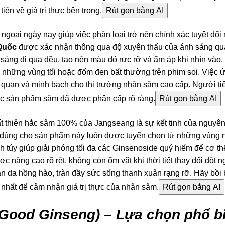
iên về giá trị thực bên trong.
Rút gọn bằng AI
goại ngày nay giúp việc phân loại trở nên chính xác tuyệt đối
Quốc
được xác nhận thông qua độ xuyên thấu của ánh sáng qu
 sáng đi qua đều, tạo nên màu đỏ rực rỡ và ấm áp khi nhìn vào
n những vùng tối hoặc đốm đen bất thường trên phim soi. Việc
 quan và minh bạch cho thị trường nhân sâm cao cấp. Người ti
ác sản phẩm sâm đã được phân cấp rõ ràng.
Rút gọn bằng AI
 thiên hắc sâm 100% của Jangseang là sự kết tinh của nguyên 
dùng cho sản phẩm này luôn được tuyển chọn từ những vùng n
inh túy giúp giải phóng tối đa các Ginsenoside quý hiếm để cơ t
c nâng cao rõ rệt, không còn ốm vặt khi thời tiết thay đổi đột n
làn da hồng hào, tràn đầy sức sống thanh xuân rạng rỡ. Hãy bồ
 nhất để cảm nhận giá trị thực của nhân sâm.
Rút gọn bằng AI
Good Ginseng) – Lựa chọn phổ bi