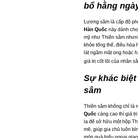
bổ hằng ngà
Lương sâm là cấp độ phổ
Hàn Quốc
này dành cho 
mỹ như Thiên sâm nhưng
khỏe tổng thể, điều hòa
lát ngâm mật ong hoặc hã
giá trị cốt lõi của nhân s
Sự khác biệt 
sâm
Thiên sâm không chỉ là 
Quốc
càng cao thì giá t
la để sở hữu một hộp Th
mẽ, giúp gia chủ luôn b
món quà biếu ngoại giao