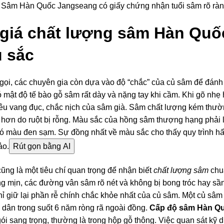
Sâm Hàn Quốc Jangseang có giấy chứng nhận tuổi sâm rõ rà
giá chất lượng sâm Hàn Quố
u sắc
 gọi, các chuyên gia còn dựa vào độ “chắc” của củ sâm để đánh
mật độ tế bào gỗ sâm rất dày và nặng tay khi cầm. Khi gõ nhẹ
kêu vang đục, chắc nịch của sâm già. Sâm chất lượng kém thườ
 hơn do ruột bị rỗng. Màu sắc của hồng sâm thượng hạng phải
có màu đen sạm. Sự đồng nhất về màu sắc cho thấy quy trình h
ảo.
Rút gọn bằng AI
ũng là một tiêu chí quan trọng để nhận biết
chất lượng sâm
chu
g mịn, các đường vân sâm rõ nét và không bị bong tróc hay sần
chỉ giữ lại phần rễ chính chắc khỏe nhất của củ sâm. Một củ s
 dân trong suốt 6 năm ròng rã ngoài đồng.
Cấp độ sâm Hàn Q
i sang trọng, thường là trong hộp gỗ thông. Việc quan sát kỹ 