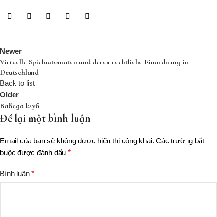
Newer
Virtuelle Spielautomaten und deren rechtliche Einordnung in
Deutschland
Back to list
Older
Вавада клуб
Để lại một bình luận
Email của bạn sẽ không được hiển thị công khai.
Các trường bắt
buộc được đánh dấu
*
Bình luận
*