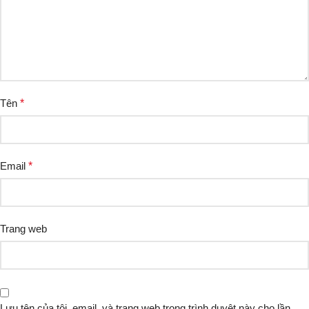
Tên
*
Email
*
Trang web
Lưu tên của tôi, email, và trang web trong trình duyệt này cho lần