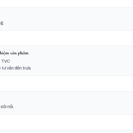
ng.
nghiệm sản phẩm
em TVC
 tư vấn đến trưa
sôi nổi.