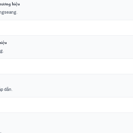
hương hiệu
angseang.
hiệu
g.
ấp dẫn.