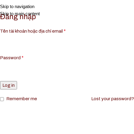
Me
Skip to navigation
Skip to main content
Đăng nhập
*
Tên tài khoản hoặc địa chỉ email
*
Password
Log in
Remember me
Lost your password?